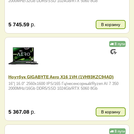
2000MHz/32Gb DDR5/SSD 1024Gb/RTX 5060 8Gb
5 745.59
р.
В корзину
Ноутбук GIGABYTE Aero X16 1VH (1VH93KZC94AD)
16"| 16.0" 2560x1600 IPS/165 Гц/несенсорный/Ryzen AI 7 350
2000MHz/16Gb DDR5/SSD 1024Gb/RTX 5060 8Gb
5 367.08
р.
В корзину