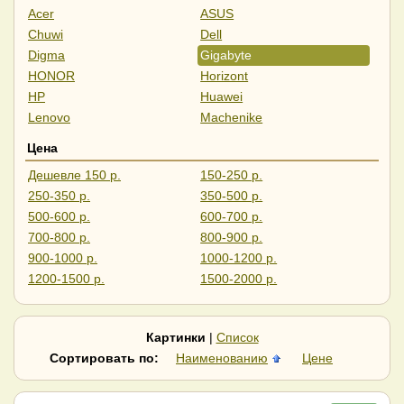
Acer
ASUS
Chuwi
Dell
Digma
Gigabyte
HONOR
Horizont
HP
Huawei
Lenovo
Machenike
Maibenben
MSI
Цена
Samsung
Tecno
Дешевле 150 р.
150-250 р.
Ноутбуки, компьютеры,
250-350 р.
350-500 р.
мониторы
500-600 р.
600-700 р.
700-800 р.
800-900 р.
900-1000 р.
1000-1200 р.
1200-1500 р.
1500-2000 р.
Дороже 2000 р.
Картинки
|
Список
Сортировать по:
Наименованию
Цене