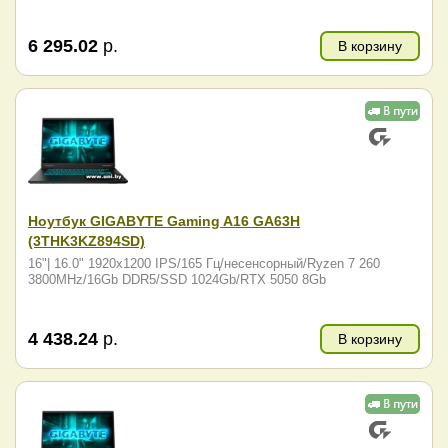
6 295.02
р.
В корзину
Ноутбук GIGABYTE Gaming A16 GA63H
(3THK3KZ894SD)
16"| 16.0" 1920x1200 IPS/165 Гц/несенсорный/Ryzen 7 260
3800MHz/16Gb DDR5/SSD 1024Gb/RTX 5050 8Gb
4 438.24
р.
В корзину