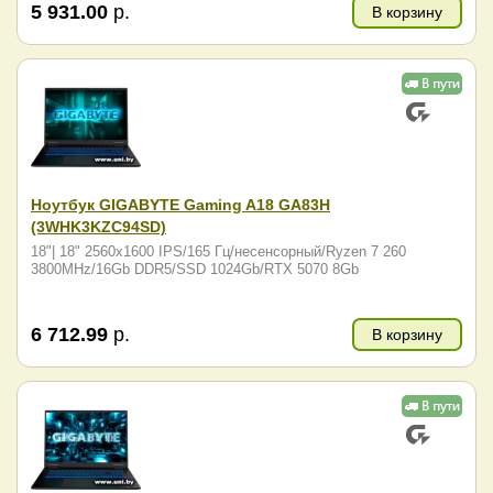
5 931.00
р.
В корзину
Ноутбук GIGABYTE Gaming A18 GA83H
(3WHK3KZC94SD)
18"| 18" 2560x1600 IPS/165 Гц/несенсорный/Ryzen 7 260
3800MHz/16Gb DDR5/SSD 1024Gb/RTX 5070 8Gb
6 712.99
р.
В корзину