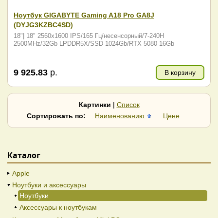
Ноутбук GIGABYTE Gaming A18 Pro GA8J
(DYJG3KZBC4SD)
18"| 18" 2560x1600 IPS/165 Гц/несенсорный/7-240H
2500MHz/32Gb LPDDR5X/SSD 1024Gb/RTX 5080 16Gb
9 925.83
р.
В корзину
Картинки
|
Список
Сортировать по:
Наименованию
Цене
Каталог
Apple
Ноутбуки и аксессуары
Ноутбуки
Аксессуары к ноутбукам