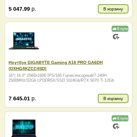
5 047.99
р.
В корзину
Ноутбук GIGABYTE Gaming A16 PRO GA6DH
(DXHG4KZCC4SD)
16"| 16.0" 2560x1600 IPS/165 Гц/несенсорный/7-240H
2500MHz/32Gb LPDDR5X/SSD 1024Gb/RTX 5070 Ti 12Gb
7 645.01
р.
В корзину