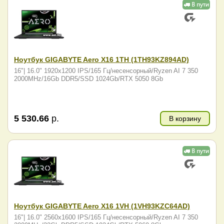
Ноутбук GIGABYTE Aero X16 1TH (1TH93KZ894AD)
16"| 16.0" 1920x1200 IPS/165 Гц/несенсорный/Ryzen AI 7 350
2000MHz/16Gb DDR5/SSD 1024Gb/RTX 5050 8Gb
5 530.66
р.
В корзину
Ноутбук GIGABYTE Aero X16 1VH (1VH93KZC64AD)
16"| 16.0" 2560x1600 IPS/165 Гц/несенсорный/Ryzen AI 7 350