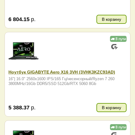
6 804.15
р.
В корзину
Ноутбук GIGABYTE Aero X16 3VH (3VHK3KZC93AD)
16"| 16.0" 2560x1600 IPS/165 Гц/несенсорный/Ryzen 7 260
3800MHz/16Gb DDR5/SSD 512Gb/RTX 5060 8Gb
5 388.37
р.
В корзину