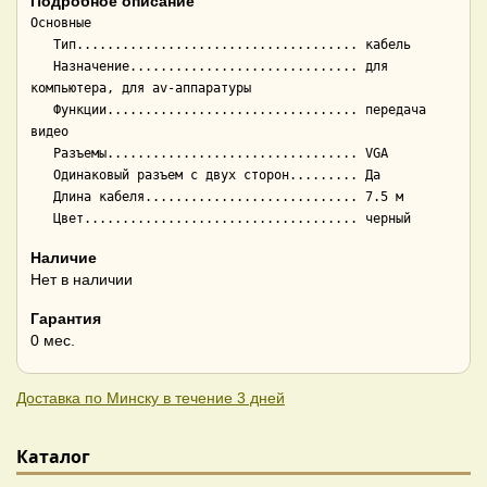
Подробное описание
Основные

   Тип..................................... кабель

   Назначение.............................. для 
компьютера, для av-аппаратуры

   Функции................................. передача 
видео

   Разъемы................................. VGA

   Одинаковый разъем с двух сторон......... Да

   Длина кабеля............................ 7.5 м

Наличие
Нет в наличии
Гарантия
0 мес.
Доставка по Минску в течение 3 дней
Каталог