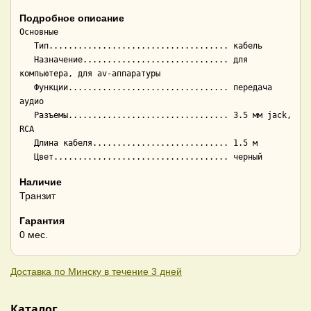
Подробное описание
Основные

   Тип..................................... кабель

   Назначение.............................. для 
компьютера, для av-аппаратуры

   Функции................................. передача 
аудио

   Разъемы................................. 3.5 мм jack, 
RCA

   Длина кабеля............................ 1.5 м

Наличие
Транзит
Гарантия
0 мес.
Доставка по Минску в течение 3 дней
Каталог