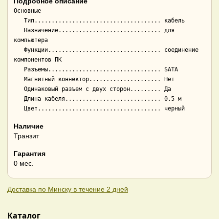
Подробное описание
Основные

   Тип..................................... кабель

   Назначение.............................. для 
компьютера

   Функции................................. соединение 
компонентов ПК

   Разъемы................................. SATA

   Магнитный коннектор..................... Нет

   Одинаковый разъем с двух сторон......... Да

   Длина кабеля............................ 0.5 м

Наличие
Транзит
Гарантия
0 мес.
Доставка по Минску в течение 2 дней
Каталог