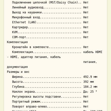
   Подключение цепочкой (MST/Daisy Chain).. Нет

   Линейный аудиовход...................... Нет

   Выход на наушники....................... Нет

   Микрофонный вход........................ Нет

   Ethernet (LAN).......................... Нет

   Картридер............................... Нет

   KVM..................................... Нет

   COM-порт................................ Нет

Комплектация

   Кронштейн в комплекте................... Нет

   Комплектация............................ кабель HDMI 
- HDMI, адаптер питания, кабель

                                            питания, 
документация

Размеры и вес

   Ширина.................................. 492.9 мм

   Высота.................................. 392 мм

   Глубина................................. 184.2 мм

   Наклон экрана........................... Да; 25 °

   Регулировка высоты подставки............ Нет

   Портретный режим........................ Нет

   Поворот вправо-влево.................... Нет
