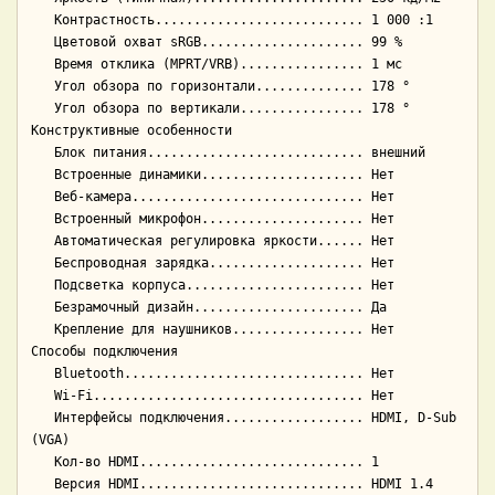
   Контрастность........................... 1 000 :1

   Цветовой охват sRGB..................... 99 %

   Время отклика (MPRT/VRB)................ 1 мс

   Угол обзора по горизонтали.............. 178 °

   Угол обзора по вертикали................ 178 °

Конструктивные особенности

   Блок питания............................ внешний

   Встроенные динамики..................... Нет

   Веб-камера.............................. Нет

   Встроенный микрофон..................... Нет

   Автоматическая регулировка яркости...... Нет

   Беспроводная зарядка.................... Нет

   Подсветка корпуса....................... Нет

   Безрамочный дизайн...................... Да

   Крепление для наушников................. Нет

Способы подключения

   Bluetooth............................... Нет

   Wi-Fi................................... Нет

   Интерфейсы подключения.................. HDMI, D-Sub 
(VGA)

   Кол-во HDMI............................. 1

   Версия HDMI............................. HDMI 1.4
