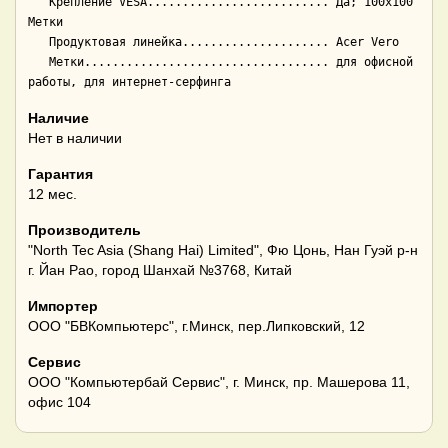
   Крепление VESA.......................... Да; 100x100

Метки

   Продуктовая линейка..................... Acer Vero

   Метки................................... для офисной 
Наличие
Нет в наличии
Гарантия
12 мес.
Производитель
"North Tec Asia (Shang Hai) Limited", Фю Цонь, Нан Гуэй р-н
г. Йан Рао, город Шанхай №3768, Китай
Импортер
ООО "БВКомпьютерс", г.Минск, пер.Липковский, 12
Сервис
ООО "Компьютербай Сервис", г. Минск, пр. Машерова 11,
офис 104