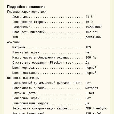
Подробное описание
Главные характеристики

   Диагональ............................... 21.5"

   Соотношение сторон...................... 16:9

   Разрешение.............................. 1920x1080

   Плотность пикселей...................... 102 ppi

   Тип..................................... домашний/
офисный

   Матрица................................. IPS

   Изогнутый экран......................... Нет

   Макс. частота обновления экрана......... 100 Гц

   Отсутствие мерцания (Flicker-free)...... Да

   Цвет корпуса............................ черный

   Цвет подставки.......................... черный

Основные параметры

   Расширенный динамический диапазон (HDR). Нет

   Поверхность экрана...................... матовая

   Глубина цвета........................... 8 бит

   Сенсорный экран......................... Нет

   Синхронизация кадров.................... Да

   Технология синхронизации кадров......... AMD FreeSync

   Яркость (типичная)...................... 250 кд/м2
