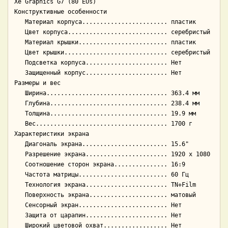
Xe Graphics G7 (80 EUs)

Конструктивные особенности

   Материал корпуса........................ пластик

   Цвет корпуса............................ серебристый

   Материал крышки......................... пластик

   Цвет крышки............................. серебристый

   Подсветка корпуса....................... Нет

   Защищенный корпус....................... Нет

Размеры и вес

   Ширина.................................. 363.4 мм

   Глубина................................. 238.4 мм

   Толщина................................. 19.9 мм

   Вес..................................... 1700 г

Характеристики экрана

   Диагональ экрана........................ 15.6"

   Разрешение экрана....................... 1920 x 1080

   Соотношение сторон экрана............... 16:9

   Частота матрицы......................... 60 Гц

   Технология экрана....................... TN+Film

   Поверхность экрана...................... матовый

   Сенсорный экран......................... Нет

   Защита от царапин....................... Нет

   Широкий цветовой охват.................. Нет
