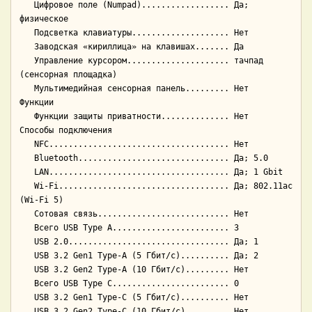
   Цифровое поле (Numpad).................. Да; 
физическое

   Подсветка клавиатуры.................... Нет

   Заводская «кириллица» на клавишах....... Да

   Управление курсором..................... тачпад 
(сенсорная площадка)

   Мультимедийная сенсорная панель......... Нет

Функции

   Функции защиты приватности.............. Нет

Способы подключения

   NFC..................................... Нет

   Bluetooth............................... Да; 5.0

   LAN..................................... Да; 1 Gbit

   Wi-Fi................................... Да; 802.11ac 
(Wi-Fi 5)

   Сотовая связь........................... Нет

   Всего USB Type A........................ 3

   USB 2.0................................. Да; 1

   USB 3.2 Gen1 Type-A (5 Гбит/с).......... Да; 2

   USB 3.2 Gen2 Type-A (10 Гбит/с)......... Нет

   Всего USB Type C........................ 0

   USB 3.2 Gen1 Type-C (5 Гбит/с).......... Нет

   USB 3.2 Gen2 Type-C (10 Гбит/с)......... Нет
