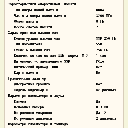
Характеристики оперативной  памяти

   Тип оперативной памяти.................. DDR4

   Частота оперативной памяти.............. 3200 МГц

   Объём памяти............................ 8 ГБ

   Всего слотов памяти..................... 2

Характеристики накопителя

   Конфигурация накопителя................. SSD 256 ГБ

   Тип накопителя.......................... SSD

   Ёмкость накопителя...................... 256 ГБ

   Количество слотов для SSD (формат M.2).. 1 слот

   Интерфейс установленного SSD............ PCIe

   Оптический привод (ODD)................. Нет

   Карты памяти............................ Нет

Графический адаптер

   Дискретная графика...................... Нет

   Модель видеокарты....................... встроенная

Параметры идеокамеры и звука

   Камера.................................. Да

   Основная камера......................... 0.3 Мп

   Встроенный микрофон..................... Да; 2

   Встроенные динамики..................... 2 динамика

Параметры клавиатуры и тачпада
