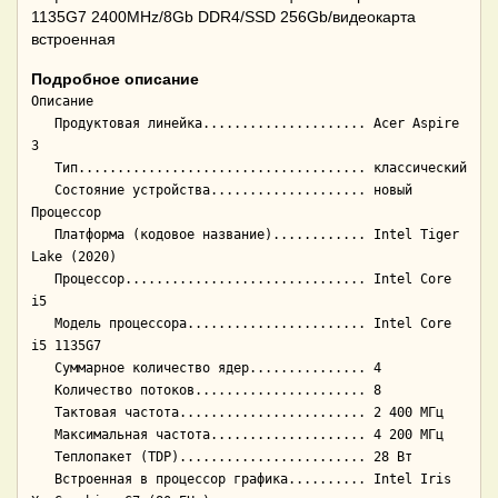
1135G7 2400MHz/8Gb DDR4/SSD 256Gb/видеокарта
встроенная
Подробное описание
Описание

   Продуктовая линейка..................... Acer Aspire 
3

   Тип..................................... классический

   Состояние устройства.................... новый

Процессор

   Платформа (кодовое название)............ Intel Tiger 
Lake (2020)

   Процессор............................... Intel Core 
i5

   Модель процессора....................... Intel Core 
i5 1135G7

   Суммарное количество ядер............... 4

   Количество потоков...................... 8

   Тактовая частота........................ 2 400 МГц

   Максимальная частота.................... 4 200 МГц

   Теплопакет (TDP)........................ 28 Вт

   Встроенная в процессор графика.......... Intel Iris 