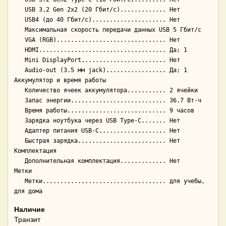
   USB 3.2 Gen 2x2 (20 Гбит/с)............. Нет

   USB4 (до 40 Гбит/с)..................... Нет

   Максимальная скорость передачи данных USB 5 Гбит/с

   VGA (RGB)............................... Нет

   HDMI.................................... Да; 1

   Mini DisplayPort........................ Нет

   Audio-out (3.5 мм jack)................. Да; 1

Аккумулятор и время работы

   Количество ячеек аккумулятора........... 2 ячейки

   Запас энергии........................... 36.7 Вт·ч

   Время работы............................ 9 часов

   Зарядка ноутбука через USB Type-C....... Нет

   Адаптер питания USB-C................... Нет

   Быстрая зарядка......................... Нет

Комплектация

   Дополнительная комплектация............. Нет

Метки

   Метки................................... для учебы, 
Наличие
Транзит