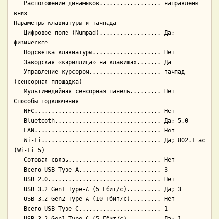
   Расположение динамиков.................. направлены 
вниз

Параметры клавиатуры и тачпада

   Цифровое поле (Numpad).................. Да; 
физическое

   Подсветка клавиатуры.................... Нет

   Заводская «кириллица» на клавишах....... Да

   Управление курсором..................... тачпад 
(сенсорная площадка)

   Мультимедийная сенсорная панель......... Нет

Способы подключения

   NFC..................................... Нет

   Bluetooth............................... Да; 5.0

   LAN..................................... Нет

   Wi-Fi................................... Да; 802.11ac 
(Wi-Fi 5)

   Сотовая связь........................... Нет

   Всего USB Type A........................ 3

   USB 2.0................................. Нет

   USB 3.2 Gen1 Type-A (5 Гбит/с).......... Да; 3

   USB 3.2 Gen2 Type-A (10 Гбит/с)......... Нет

   Всего USB Type C........................ 1

   USB 3.2 Gen1 Type-C (5 Гбит/с).......... Да; 1
