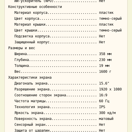
   ИИ-ускоритель (NPU)..................... Нет

Конструктивные особенности

   Материал корпуса........................ пластик

   Цвет корпуса............................ темно-серый

   Материал крышки......................... пластик

   Цвет крышки............................. темно-серый

   Подсветка корпуса....................... Нет

   Защищенный корпус....................... Нет

Размеры и вес

   Ширина.................................. 358 мм

   Глубина................................. 230 мм

   Толщина................................. 19 мм

   Вес..................................... 1600 г

Характеристики экрана

   Диагональ экрана........................ 15.6"

   Разрешение экрана....................... 1920 x 1080

   Соотношение сторон экрана............... 16:9

   Частота матрицы......................... 60 Гц

   Технология экрана....................... IPS

   Яркость экрана.......................... 300 кд/м

   Поверхность экрана...................... матовый

   Сенсорный экран......................... Нет

   Защита от царапин....................... Нет
