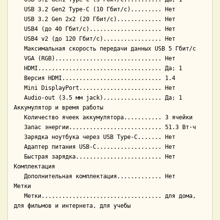
   USB 3.2 Gen2 Type-C (10 Гбит/с)......... Нет

   USB 3.2 Gen 2x2 (20 Гбит/с)............. Нет

   USB4 (до 40 Гбит/с)..................... Нет

   USB4 v2 (до 120 Гбит/с)................. Нет

   Максимальная скорость передачи данных USB 5 Гбит/с

   VGA (RGB)............................... Нет

   HDMI.................................... Да; 1

   Версия HDMI............................. 1.4

   Mini DisplayPort........................ Нет

   Audio-out (3.5 мм jack)................. Да; 1

Аккумулятор и время работы

   Количество ячеек аккумулятора........... 3 ячейки

   Запас энергии........................... 51.3 Вт·ч

   Зарядка ноутбука через USB Type-C....... Нет

   Адаптер питания USB-C................... Нет

   Быстрая зарядка......................... Нет

Комплектация

   Дополнительная комплектация............. Нет

Метки

   Метки................................... для дома, 