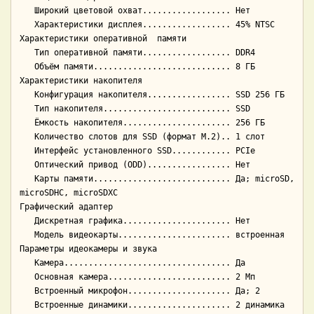
   Широкий цветовой охват.................. Нет

   Характеристики дисплея.................. 45% NTSC

Характеристики оперативной  памяти

   Тип оперативной памяти.................. DDR4

   Объём памяти............................ 8 ГБ

Характеристики накопителя

   Конфигурация накопителя................. SSD 256 ГБ

   Тип накопителя.......................... SSD

   Ёмкость накопителя...................... 256 ГБ

   Количество слотов для SSD (формат M.2).. 1 слот

   Интерфейс установленного SSD............ PCIe

   Оптический привод (ODD)................. Нет

   Карты памяти............................ Да; microSD, 
microSDHC, microSDXC

Графический адаптер

   Дискретная графика...................... Нет

   Модель видеокарты....................... встроенная

Параметры идеокамеры и звука

   Камера.................................. Да

   Основная камера......................... 2 Мп

   Встроенный микрофон..................... Да; 2

   Встроенные динамики..................... 2 динамика
