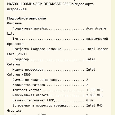
N4500 1100MHz/8Gb DDR4/SSD 256Gb/видеокарта
встроенная
Подробное описание
Описание

   Продуктовая линейка..................... Acer Aspire 
Lite

   Тип..................................... классический

Процессор

   Платформа (кодовое название)............ Intel Jasper 
Lake (2021)

   Процессор............................... Intel 
Celeron

   Модель процессора....................... Intel 
Celeron N4500

   Суммарное количество ядер............... 2

   Количество потоков...................... 2

   Тактовая частота........................ 1 100 МГц

   Максимальная частота.................... 2 800 МГц

   Базовый теплопакет (TDP)................ 6 Вт

   Встроенная в процессор графика.......... Intel UHD 
Graphics
