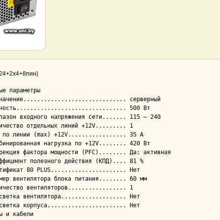
(24+2x4+8пин)
ые параметры

ы и кабели
