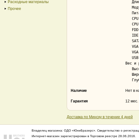
Расходные материалы
   Длина кабеля питания.................... 0.37 м

   Модульное подключение кабелей питания... Нет

Прочее
   Питание материнской платы............... 20 + 4 pin

   CPU 4 pin............................... Да

   CPU 8 pin............................... Да; 1

   FDD 4 pin............................... Да; 1

   IDE 4 pin............................... Да; 3

   SATA.................................... Да; 5

   VGA 6 pin............................... Нет

   VGA 8 pin............................... Нет

   USB Power............................... Нет

Вес и 
   Высота.................................. 40 мм

   Ширина.................................. 100 мм

Наличие
Нет в 
Гарантия
12 мес.
Доставка по Минску в течение 4 дней
Владелец магазина: ОДО «ЮниБразерс». Свидетельство о регистрац
Интернет-магазин зарегистрирован в Торговом реестре 28.06.2016.