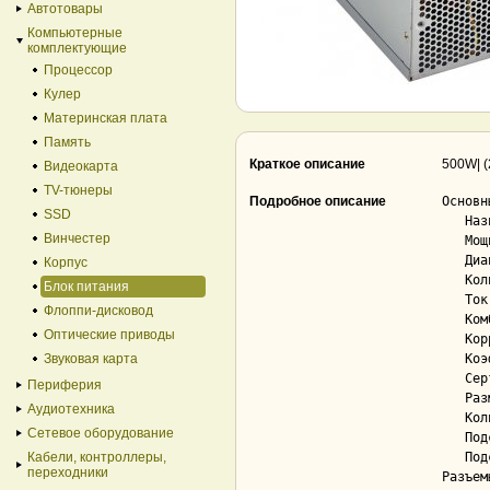
Автотовары
Компьютерные
комплектующие
Процессор
Кулер
Материнская плата
Память
Краткое описание
500W| 
Видеокарта
TV-тюнеры
Подробное описание
Основн
SSD
   Назначение.............................. серверный

Винчестер
   Мощность................................ 500 Вт

   Диапазон входного напряжения сети....... 115 — 240

Корпус
   Количество отдельных линий +12V......... 1

Блок питания
   Ток по линии (max) +12V................. 35 А

Флоппи-дисковод
   Комбинированная нагрузка по +12V........ 420 Вт

Оптические приводы
   Коррекция фактора мощности (PFC)........ Да; активная

Звуковая карта
   Коэффициент полезного действия (КПД).... 81 %

   Сертификат 80 PLUS...................... Нет

Периферия
   Размер вентилятора блока питания........ 60 мм

Аудиотехника
   Количество вентиляторов................. 1

Сетевое оборудование
   Подсветка вентилятора................... Нет

Кабели, контроллеры,
   Подсветка корпуса....................... Нет

переходники
Разъем