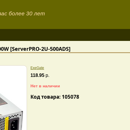
ас более 30 лет
0W [ServerPRO-2U-500ADS]
ExeGate
118.95
р.
Нет в наличии
Код товара: 105078