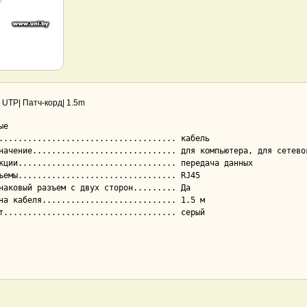
 UTP| Патч-корд| 1.5m
е
