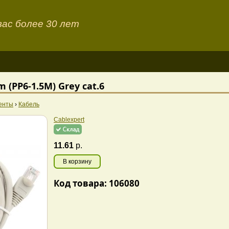
ас более 30 лет
m (PP6-1.5M) Grey cat.6
енты
›
Кабель
Cablexpert
11.61
р.
В корзину
Код товара: 106080