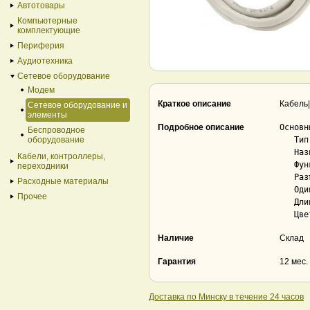
Автотовары
Компьютерные
комплектующие
Периферия
Аудиотехника
Сетевое оборудование
Модем
Краткое описание
Кабель|
Сетевое оборудование и
элементы
Подробное описание
Основны
Беспроводное
оборудование
   Тип..................................... кабель

   Назначение.............................. для компьютера, для сетевого оборудования

Кабели, контроллеры,
   Функции................................. передача данных

переходники
   Разъемы................................. RJ45

Расходные материалы
   Одинаковый разъем с двух сторон......... Да

Прочее
   Длина кабеля............................ 1.5 м

Наличие
Склад
Гарантия
12 мес.
Доставка по Минску в течение 24 часов