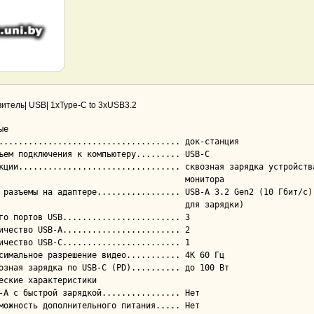
итель| USB| 1xType-С to 3xUSB3.2
е

                                     монитора

                                    для зарядки)

еские характеристики
