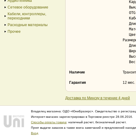
Аудиотехника
   Кардридер............................... Нет

Сетевое оборудование
   Выключатель USB......................... Нет

   OTG..................................... Нет

Кабели, контроллеры,
переходники
   Кабель.................................. встроенный

   Длина кабеля............................ 0.16 м

Расходные материалы
   Материал корпуса........................ металл

Прочее
   Цвет.................................... серый

Размер
   Длина................................... 108 мм

   Ширина.................................. 27.5 мм

   Высота.................................. 9.9 мм

Наличие
Транзи
Гарантия
12 мес.
Доставка по Минску в течение 4 дней
Владелец магазина: ОДО «ЮниБразерс». Свидетельство о регистрац
Интернет-магазин зарегистрирован в Торговом реестре 28.06.2016.
Способы оплаты товара
: наличный расчет, безналичный расчет.
Пункт выдачи заказов а также книга замечаний и предложений нахо
Вход