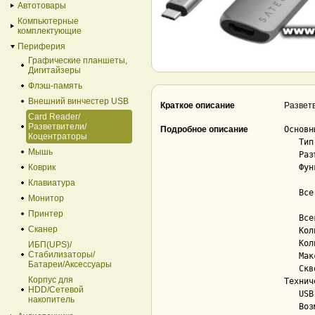
Автотовары
Компьютерные
комплектующие
Периферия
Графические планшеты,
Дигитайзеры
Флэш-память
Внешний винчестер USB
Краткое описание
Разветв
Card Reader/
Разветвители/
Подробное описание
Основны
Коцентраторы
   Тип..................................... док-станция

Мышь
   Разъем подключения к компьютеру......... USB-C

Коврик
   Функции................................. сквозная зарядка устройства, подключение внешнего

       
Клавиатура
   Все разъемы на адаптере................. USB-A 3.2 Gen2 (10 Гбит/с), HDMI, USB-C (только

Монитор
        
Принтер
   Всего портов USB........................ 3

Сканер
   Количество USB-A........................ 2

   Количество USB-C........................ 1

ИБП(UPS)/
Стабилизаторы/
   Максимальное разрешение видео........... 4K 60 Гц

Батареи/Аксессуары
   Сквозная зарядка по USB-C (PD).......... до 100 Вт

Корпус для
Технич
HDD/Cетевой
   USB-A с быстрой зарядкой................ Нет

накопитель
   Возможность дополнительного питания..... Нет
