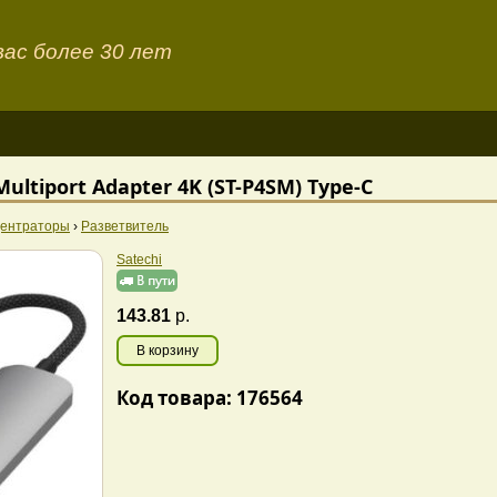
ас более 30 лет
 Multiport Adapter 4K (ST-P4SM) Type-C
центраторы
›
Разветвитель
Satechi
143.81
р.
В корзину
Код товара: 176564