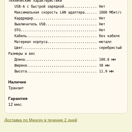
Технические характеристики

   USB-A с быстрой зарядкой................ Нет

   Максимальная скорость LAN адаптера...... 1000 Мбит/с

   Кардридер............................... Нет

   Выключатель USB......................... Нет

   OTG..................................... Нет

   Кабель.................................. без кабеля

   Материал корпуса........................ металл

   Цвет.................................... серебристый

Размеры и вес

   Длина................................... 100.8 мм

   Ширина.................................. 38 мм

Наличие
Транзит
Гарантия
12 мес.
Доставка по Минску в течение 2 дней