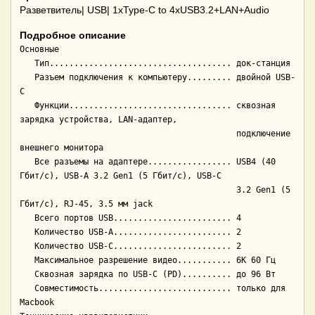
Разветвитель| USB| 1xType-С to 4xUSB3.2+LAN+Audio
Подробное описание
Основные

   Тип..................................... док-станция

   Разъем подключения к компьютеру......... двойной USB-
C

   Функции................................. сквозная 
зарядка устройства, LAN-адаптер,

                                            подключение 
внешнего монитора

   Все разъемы на адаптере................. USB4 (40 
Гбит/с), USB-A 3.2 Gen1 (5 Гбит/с), USB-C

                                            3.2 Gen1 (5 
Гбит/с), RJ-45, 3.5 мм jack

   Всего портов USB........................ 4

   Количество USB-A........................ 2

   Количество USB-C........................ 2

   Максимальное разрешение видео........... 6K 60 Гц

   Сквозная зарядка по USB-C (PD).......... до 96 Вт

   Совместимость........................... только для 
Macbook
