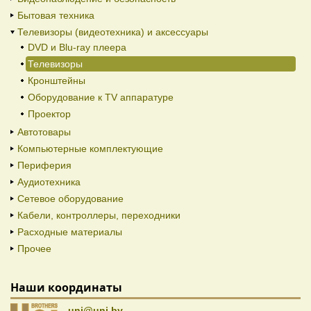
Бытовая техника
Телевизоры (видеотехника) и аксессуары
DVD и Blu-ray плеера
Телевизоры
Кронштейны
Оборудование к TV аппаратуре
Проектор
Автотовары
Компьютерные комплектующие
Периферия
Аудиотехника
Сетевое оборудование
Кабели, контроллеры, переходники
Расходные материалы
Прочее
Наши координаты
uni@uni.by