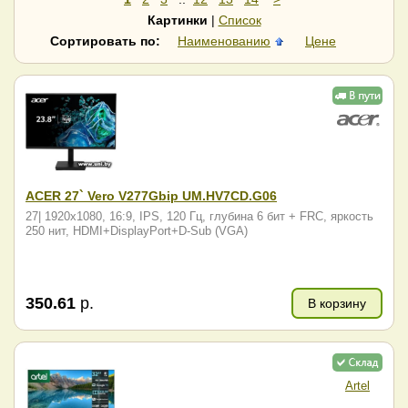
Яндекс
Картинки
|
Список
Сортировать по:
Наименованию
Цене
ACER 27` Vero V277Gbip UM.HV7CD.G06
27| 1920x1080, 16:9, IPS, 120 Гц, глубина 6 бит + FRC, яркость
250 нит, HDMI+DisplayPort+D-Sub (VGA)
350.61
р.
В корзину
Artel