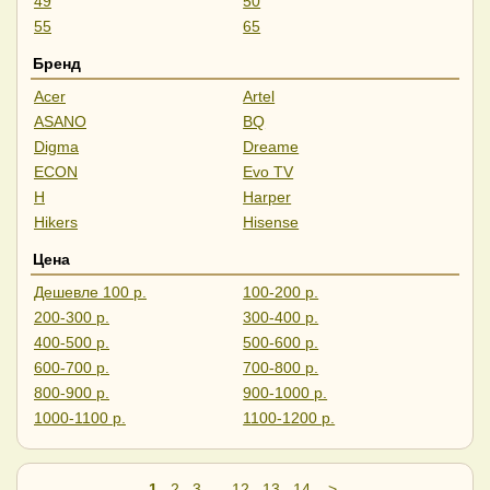
49
50
55
65
70
75
Бренд
77
85
Acer
Artel
86
ASANO
BQ
Digma
Dreame
ECON
Evo TV
H
Harper
Hikers
Hisense
Horizont
iFFALCON
Цена
JVC
KIVI
Дешевле 100 р.
100-200 р.
Leff
LG
200-300 р.
300-400 р.
MSI
Olto
400-500 р.
500-600 р.
Polar
Polarline
600-700 р.
700-800 р.
Quantum
Roome
800-900 р.
900-1000 р.
Samsung
Skyline
1000-1100 р.
1100-1200 р.
Skyworth
Supra
1200-1300 р.
1300-1500 р.
TopDevice
Vivaris
1500-2000 р.
Дороже 2000 р.
Xiaomi
Витязь
1
2
3
..
12
13
14
>