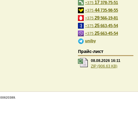
17
378-75-51
+375
44
735-98-55
+375
29
566-19-81
+375
25
663-45-54
+375
25
663-45-54
+375
uniby
Прайс-лист
08.08.2026 16:11
ZIP (906.63 KB)
100620389.