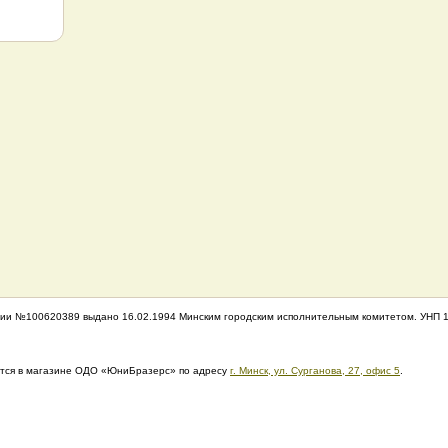
ии №100620389 выдано 16.02.1994 Минским городским исполнительным комитетом. УНП 
дится в магазине ОДО «ЮниБразерс» по адресу
г. Минск, ул. Сурганова, 27, офис 5
.