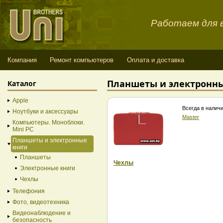
Работаем для в
Компания
Ремонт компьютеров
Оплата и доставка
Планшеты и электронны
Каталог
Apple
Всегда в налич
Ноутбуки и аксессуары
Master
Компьютеры. Моноблоки.
Mini PC
Планшеты и электронные
книги
Планшеты
Чехлы
Электронные книги
Чехлы
Телефония
Фото, видеотехника
Видеонаблюдение и
безопасность