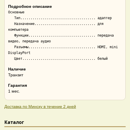
Подробное описание
Основные

   Тип..................................... адаптер

   Назначение.............................. для 
компьютера

   Функции................................. передача 
видео, передача аудио

   Разъемы................................. HDMI, mini 
DisplayPort

Наличие
Транзит
Гарантия
1 мес.
Доставка по Минску в течение 2 дней
Каталог