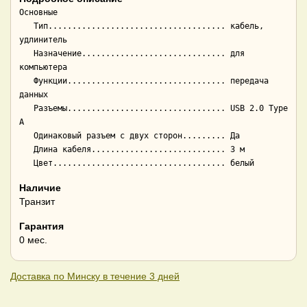
Основные

   Тип..................................... кабель, 
удлинитель

   Назначение.............................. для 
компьютера

   Функции................................. передача 
данных

   Разъемы................................. USB 2.0 Type 
A

   Одинаковый разъем с двух сторон......... Да

   Длина кабеля............................ 3 м

Наличие
Транзит
Гарантия
0 мес.
Доставка по Минску в течение 3 дней