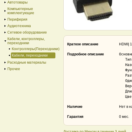
Автотовары
Компьютерные
комплектующие
Периферия
Аудиотехника
Сетевое оборудование
Кабели, контроллеры,
переходники
Краткое описание
HDMI| 1
Контроллеры(Переходники)
Подробное описание
Основны
Кабели, переходники
   Тип..................................... кабель

Расходные материалы
   Назначение.............................. для компьютера, для av-аппаратуры

Прочее
   Функции................................. передача видео, передача аудио

   Разъемы................................. HDMI

   Одинаковый разъем с двух сторон......... Да

   Версия HDMI............................. 2.0b

   Длина кабеля............................ 15 м

Наличие
Нет в 
Гарантия
0 мес.
Доставка по Минску в течение 3 дней