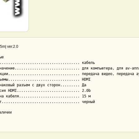
5m| ver.2.0
е

наличии