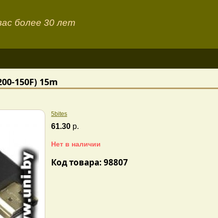
ас более 30 лет
200-150F) 15m
5bites
61.30
р.
Нет в наличии
Код товара: 98807