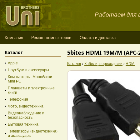
Работаем для в
Компания
Ремонт компьютеров
Оплата и доставка
5bites HDMI 19M/M (APC-
Каталог
Apple
Каталог
›
Кабели, переходники
›
HDMI
Ноутбуки и аксессуары
Компьютеры. Моноблоки.
Mini PC
Планшеты и электронные
книги
Телефония
Фото, видеотехника
Видеонаблюдение и
безопасность
Бытовая техника
Телевизоры (видеотехника)
и аксессуары