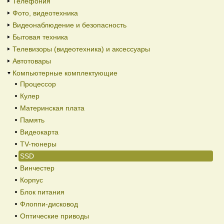
Телефония
Фото, видеотехника
Видеонаблюдение и безопасность
Бытовая техника
Телевизоры (видеотехника) и аксессуары
Автотовары
Компьютерные комплектующие
Процессор
Кулер
Материнская плата
Память
Видеокарта
TV-тюнеры
SSD
Винчестер
Корпус
Блок питания
Флоппи-дисковод
Оптические приводы