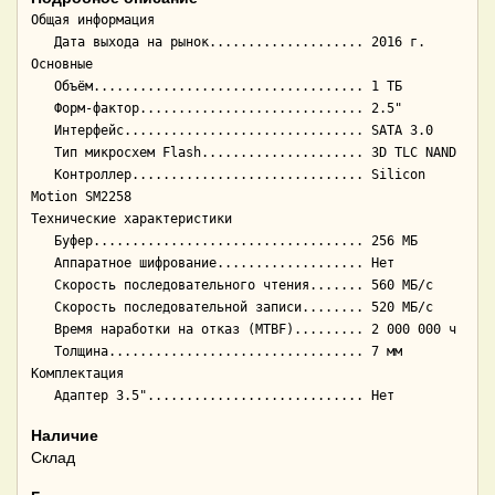
Общая информация

   Дата выхода на рынок.................... 2016 г.

Основные

   Объём................................... 1 ТБ

   Форм-фактор............................. 2.5"

   Интерфейс............................... SATA 3.0

   Тип микросхем Flash..................... 3D TLC NAND

   Контроллер.............................. Silicon 
Motion SM2258

Технические характеристики

   Буфер................................... 256 МБ

   Аппаратное шифрование................... Нет

   Скорость последовательного чтения....... 560 МБ/с

   Скорость последовательной записи........ 520 МБ/с

   Время наработки на отказ (МТBF)......... 2 000 000 ч

   Толщина................................. 7 мм

Комплектация

Наличие
Склад