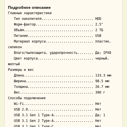
Подробное описание
Главные характеристики

   Тип накопителя.......................... HDD

   Форм-фактор............................. 2.5"

   Объём................................... 2 ТБ

   Питание................................. USB

   Материал корпуса........................ пластик, 
силикон

   Влаго/пылезащита, ударопрочность........ Да; IPX8

   Цвет корпуса............................ черный, 
желтый

Размеры и вес

   Длина................................... 133.3 мм

   Ширина.................................. 98.5 мм

   Толщина................................. 26.7 мм

   Вес..................................... 390 г

Способы подключения

   Wi-Fi................................... Нет

   USB 2.0................................. Нет

   USB 3.1 Gen 1 Type-A.................... Да; 1

   USB 3.1 Gen 2 Type-A.................... Нет

   USB 3.1 Gen 1 Type-C.................... Нет
