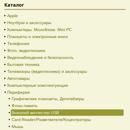
Каталог
Apple
Ноутбуки и аксессуары
Компьютеры. Моноблоки. Mini PC
Планшеты и электронные книги
Телефония
Фото, видеотехника
Видеонаблюдение и безопасность
Бытовая техника
Телевизоры (видеотехника) и аксессуары
Автотовары
Компьютерные комплектующие
Периферия
Графические планшеты, Дигитайзеры
Флэш-память
Внешний винчестер USB
Card Reader/Разветвители/Коцентраторы
Мышь