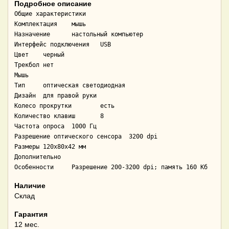
Подробное описание
Общие характеристики

Комплектация	мышь

Назначение	настольный компьютер

Интерфейс подключения	USB

Цвет	черный

Трекбол	нет

Мышь

Тип	оптическая светодиодная

Дизайн	для правой руки

Колесо прокрутки	есть

Количество клавиш	8

Частота опроса	1000 Гц

Разрешение оптического сенсора	3200 dpi

Размеры	120x80x42 мм

Дополнительно

Особенности	Разрешение 200-3200 dpi; память 160 Кб
Наличие
Склад
Гарантия
12 мес.