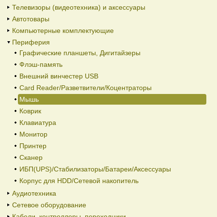
Телевизоры (видеотехника) и аксессуары
Автотовары
Компьютерные комплектующие
Периферия
Графические планшеты, Дигитайзеры
Флэш-память
Внешний винчестер USB
Card Reader/Разветвители/Коцентраторы
Мышь
Коврик
Клавиатура
Монитор
Принтер
Сканер
ИБП(UPS)/Стабилизаторы/Батареи/Аксессуары
Корпус для HDD/Cетевой накопитель
Аудиотехника
Сетевое оборудование
Кабели, контроллеры, переходники