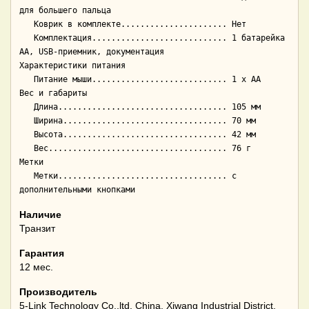
для большего пальца

   Коврик в комплекте...................... Нет

   Комплектация............................ 1 батарейка 
AA, USB-приемник, документация

Характеристики питания

   Питание мыши............................ 1 x AA

Вес и габариты

   Длина................................... 105 мм

   Ширина.................................. 70 мм

   Высота.................................. 42 мм

   Вес..................................... 76 г

Метки

   Метки................................... с 
Наличие
Транзит
Гарантия
12 мес.
Производитель
5-Link Technology Co.,ltd. China, Xiwang Industrial District,