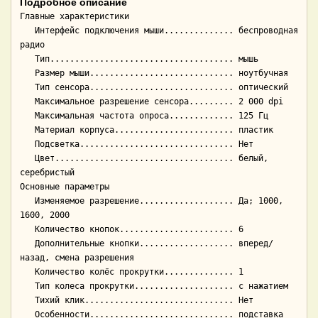
Подробное описание
Главные характеристики

   Интерфейс подключения мыши.............. беспроводная 
радио

   Тип..................................... мышь

   Размер мыши............................. ноутбучная

   Тип сенсора............................. оптический

   Максимальное разрешение сенсора......... 2 000 dpi

   Максимальная частота опроса............. 125 Гц

   Материал корпуса........................ пластик

   Подсветка............................... Нет

   Цвет.................................... белый, 
серебристый

Основные параметры

   Изменяемое разрешение................... Да; 1000, 
1600, 2000

   Количество кнопок....................... 6

   Дополнительные кнопки................... вперед/
назад, смена разрешения

   Количество колёс прокрутки.............. 1

   Тип колеса прокрутки.................... с нажатием

   Тихий клик.............................. Нет

   Особенности............................. подставка 