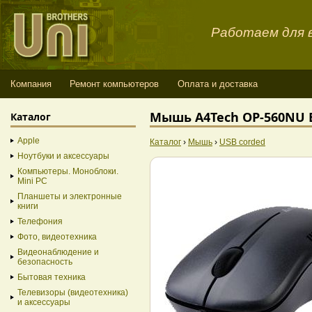
Работаем для в
Компания
Ремонт компьютеров
Оплата и доставка
Мышь A4Tech OP-560NU B
Каталог
Apple
Каталог
›
Мышь
›
USB corded
Ноутбуки и аксессуары
Компьютеры. Моноблоки.
Mini PC
Планшеты и электронные
книги
Телефония
Фото, видеотехника
Видеонаблюдение и
безопасность
Бытовая техника
Телевизоры (видеотехника)
и аксессуары