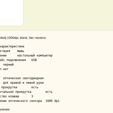
ded| 1000dpi, black, 3кн.+колесо
характеристики

ция	мышь

й компьютер

йс подключения	USB

т

рокрутки	есть

тальная прокрутка	есть

тво клавиш	3

Разрешение оптического сенсора	1000 dpi
наличии