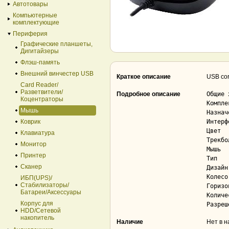
Автотовары
Компьютерные
комплектующие
Периферия
Графические планшеты,
Дигитайзеры
Флэш-память
Внешний винчестер USB
Краткое описание
USB cor
Card Reader/
Разветвители/
Подробное описание
Общие 
Коцентраторы
Комплекта
Мышь
Назначение	настольны
Коврик
Интерфе
Цвет	черный

Клавиатура
Трекбол	не
Монитор
Мышь

Принтер
Тип	оптическая светодиодная

Сканер
Дизайн	для правой и левой руки

Колесо п
ИБП(UPS)/
Стабилизаторы/
Горизон
Батареи/Аксессуары
Количес
Корпус для
HDD/Cетевой
накопитель
Наличие
Нет в 