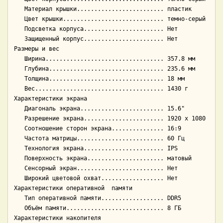
   Материал крышки......................... пластик

   Цвет крышки............................. темно-серый

   Подсветка корпуса....................... Нет

   Защищенный корпус....................... Нет

Размеры и вес

   Ширина.................................. 357.8 мм

   Глубина................................. 235.6 мм

   Толщина................................. 18 мм

   Вес..................................... 1430 г

Характеристики экрана

   Диагональ экрана........................ 15.6"

   Разрешение экрана....................... 1920 x 1080

   Соотношение сторон экрана............... 16:9

   Частота матрицы......................... 60 Гц

   Технология экрана....................... IPS

   Поверхность экрана...................... матовый

   Сенсорный экран......................... Нет

   Широкий цветовой охват.................. Нет

Характеристики оперативной  памяти

   Тип оперативной памяти.................. DDR5

   Объём памяти............................ 8 ГБ

Характеристики накопителя
