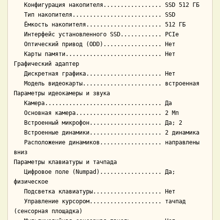
   Конфигурация накопителя................. SSD 512 ГБ

   Тип накопителя.......................... SSD

   Ёмкость накопителя...................... 512 ГБ

   Интерфейс установленного SSD............ PCIe

   Оптический привод (ODD)................. Нет

   Карты памяти............................ Нет

Графический адаптер

   Дискретная графика...................... Нет

   Модель видеокарты....................... встроенная

Параметры идеокамеры и звука

   Камера.................................. Да

   Основная камера......................... 2 Мп

   Встроенный микрофон..................... Да; 2

   Встроенные динамики..................... 2 динамика

   Расположение динамиков.................. направлены 
вниз

Параметры клавиатуры и тачпада

   Цифровое поле (Numpad).................. Да; 
физическое

   Подсветка клавиатуры.................... Нет

   Управление курсором..................... тачпад 
(сенсорная площадка)
