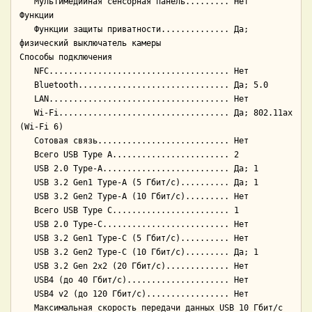
   Мультимедийная сенсорная панель......... Нет

Функции

   Функции защиты приватности.............. Да; 
физический выключатель камеры

Способы подключения

   NFC..................................... Нет

   Bluetooth............................... Да; 5.0

   LAN..................................... Нет

   Wi-Fi................................... Да; 802.11ax 
(Wi-Fi 6)

   Сотовая связь........................... Нет

   Всего USB Type A........................ 2

   USB 2.0 Type-A.......................... Да; 1

   USB 3.2 Gen1 Type-A (5 Гбит/с).......... Да; 1

   USB 3.2 Gen2 Type-A (10 Гбит/с)......... Нет

   Всего USB Type C........................ 1

   USB 2.0 Type-C.......................... Нет

   USB 3.2 Gen1 Type-C (5 Гбит/с).......... Нет

   USB 3.2 Gen2 Type-C (10 Гбит/с)......... Да; 1

   USB 3.2 Gen 2x2 (20 Гбит/с)............. Нет

   USB4 (до 40 Гбит/с)..................... Нет

   USB4 v2 (до 120 Гбит/с)................. Нет

   Максимальная скорость передачи данных USB 10 Гбит/с
