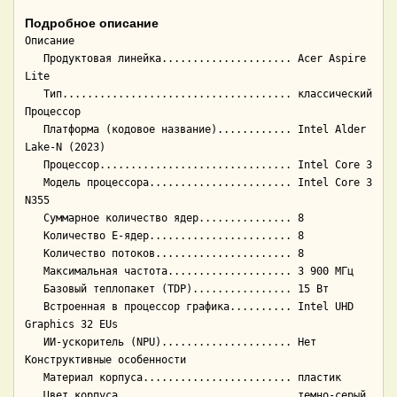
Подробное описание
Описание

   Продуктовая линейка..................... Acer Aspire 
Lite

   Тип..................................... классический

Процессор

   Платформа (кодовое название)............ Intel Alder 
Lake-N (2023)

   Процессор............................... Intel Core 3

   Модель процессора....................... Intel Core 3 
N355

   Суммарное количество ядер............... 8

   Количество E-ядер....................... 8

   Количество потоков...................... 8

   Максимальная частота.................... 3 900 МГц

   Базовый теплопакет (TDP)................ 15 Вт

   Встроенная в процессор графика.......... Intel UHD 
Graphics 32 EUs

   ИИ-ускоритель (NPU)..................... Нет

Конструктивные особенности

   Материал корпуса........................ пластик

   Цвет корпуса............................ темно-серый
