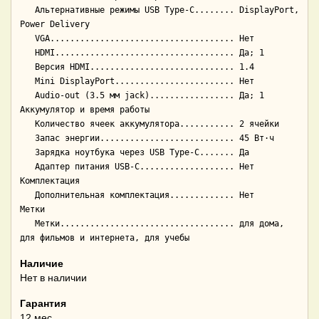
   Альтернативные режимы USB Type-C........ DisplayPort, 
Power Delivery

   VGA..................................... Нет

   HDMI.................................... Да; 1

   Версия HDMI............................. 1.4

   Mini DisplayPort........................ Нет

   Audio-out (3.5 мм jack)................. Да; 1

Аккумулятор и время работы

   Количество ячеек аккумулятора........... 2 ячейки

   Запас энергии........................... 45 Вт·ч

   Зарядка ноутбука через USB Type-C....... Да

   Адаптер питания USB-C................... Нет

Комплектация

   Дополнительная комплектация............. Нет

Метки

   Метки................................... для дома, 
Наличие
Нет в наличии
Гарантия
12 мес.