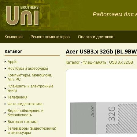
Работаем для в
Компания
Ремонт компьютеров
Оплата и доставка
Acer USB3.x 32Gb [BL.9B
Каталог
Apple
Каталог
›
Флэш-память
›
USB 3.x 32GB
Ноутбуки и аксессуары
Компьютеры. Моноблоки.
Mini PC
Планшеты и электронные
книги
Телефония
Фото, видеотехника
Видеонаблюдение и
безопасность
Бытовая техника
Телевизоры (видеотехника)
и аксессуары