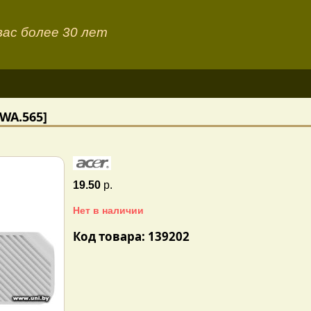
ас более 30 лет
WWA.565]
19.50
р.
Нет в наличии
Код товара: 139202