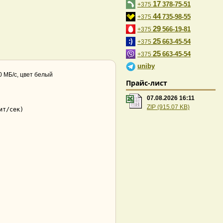
17
378-75-51
+375
44
735-98-55
+375
29
566-19-81
+375
25
663-45-54
+375
25
663-45-54
+375
uniby
30 МБ/с, цвет белый
Прайс-лист
07.08.2026 16:11
ZIP (915.07 KB)