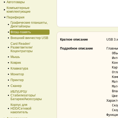
Автотовары
Компьютерные
комплектующие
Периферия
Графические планшеты,
Дигитайзеры
Флэш-память
Внешний винчестер USB
Краткое описание
USB 3.x
Card Reader/
Разветвители/
Подробное описание
Главны
Коцентраторы
   Объем................................... 32 ГБ

Мышь
   Интерфейс............................... USB 3.2 Gen 1 Type-A (5 Гбит/сек)

Коврик
   Конструкция............................. с колпачком

   Картридер............................... Нет

Клавиатура
   Отличительность дизайна................. Нет

Монитор
   Компактный дизайн....................... Нет

Принтер
   Материал корпуса........................ пластик

Сканер
   Материал колпачка....................... пластик

   Влаго/пылезащита, ударопрочность........ Нет

ИБП(UPS)/
Стабилизаторы/
   Цвет корпуса............................ белый

Батареи/Аксессуары
Характ
Корпус для
   Скорость чтения (последовательная)...... 100 МБ/с

HDD/Cетевой
   Скорость записи (последовательная)...... 30 МБ/с

накопитель
Функци