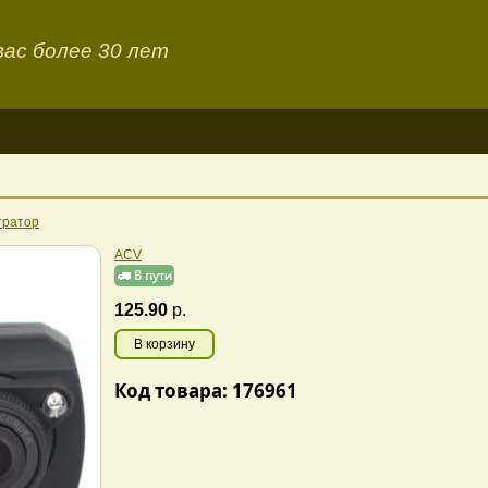
ас более 30 лет
тратор
ACV
125.90
р.
В корзину
Код товара: 176961