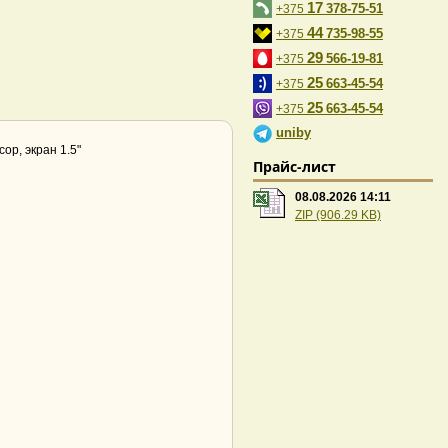
17
378-75-51
+375
44
735-98-55
+375
29
566-19-81
+375
25
663-45-54
+375
25
663-45-54
+375
uniby
ор, экран 1.5"
Прайс-лист
08.08.2026 14:11
ZIP (906.29 KB)