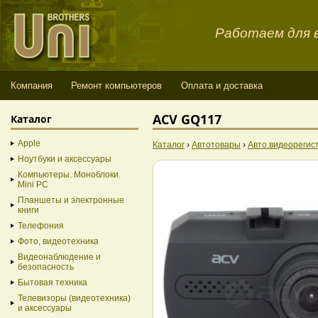
Работаем для в
Компания
Ремонт компьютеров
Оплата и доставка
ACV GQ117
Каталог
Apple
Каталог
›
Автотовары
›
Авто.видеорегис
Ноутбуки и аксессуары
Компьютеры. Моноблоки.
Mini PC
Планшеты и электронные
книги
Телефония
Фото, видеотехника
Видеонаблюдение и
безопасность
Бытовая техника
Телевизоры (видеотехника)
и аксессуары