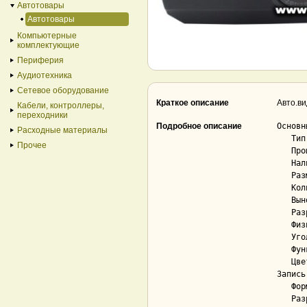
Автотовары
Автотовары
Компьютерные
комплектующие
Периферия
Аудиотехника
Сетевое оборудование
Краткое описание
Авто.ви
Кабели, контроллеры,
переходники
Подробное описание
Основны
Расходные материалы
   Тип..................................... видеорегистратор

Прочее
   Процессор............................... Novatek NTK96220

   Наличие экрана.......................... Да

   Размер экрана........................... 1.5 ''

   Количество встроенных камер............. 1

   Выносные камеры в комплекте............. Нет

   Разрешение матрицы основной камеры...... 1.3 Мп

   Физический размер матрицы основной камеры 1/4"

   Угол обзора по диагонали основной камеры 120 °

   Функция радар-детектора................. Нет

   Цвет.................................... черный

Запись

   Формат сжатия........................... H.264

   Разрешение записи (основной камеры)..... 1920x1080
