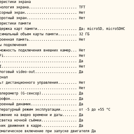
еристики экрана

еристики памяти

ы подключения

онал
