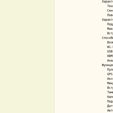
Характ
   Технология экрана....................... TFT

   Сенсорный экран......................... Нет

   Поворотный экран........................ Нет

Характ
   Поддержка карт памяти................... Да; microSD, microSDHC

   Максимальный объем карты памяти......... 32 ГБ

   Встроенная память....................... Нет

Способ
   Возможность подключения внешних камер... Нет

   Wi-Fi................................... Нет

   USB..................................... Да

   HDMI.................................... Нет

   Аналоговый video-out.................... Да

Функци
   Пульт дистанционного управления......... Нет

   GPS..................................... Нет

   Акселерометр (G-сенсор)................. Да

   Микрофон................................ Да

   Встроенный динамик...................... Да

   Температурный режим эксплуатации........ от -5 до +55 °С

   Наложение на видео времени и даты....... Да

   Подсветка ночной съёмки................. Да

   Датчик движения в кадре................. Да

   Автоматическое включение при запуске двигателя Да
