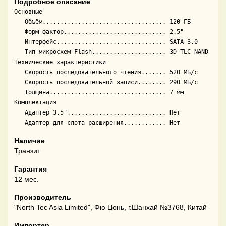
Подробное описание
Основные

   Объём................................... 120 ГБ

   Форм-фактор............................. 2.5"

   Интерфейс............................... SATA 3.0

   Тип микросхем Flash..................... 3D TLC NAND

Технические характеристики

   Скорость последовательного чтения....... 520 МБ/с

   Скорость последовательной записи........ 290 МБ/с

   Толщина................................. 7 мм

Комплектация

   Адаптер 3.5"............................ Нет

Наличие
Транзит
Гарантия
12 мес.
Производитель
"North Tec Asia Limited", Фю Цонь, г.Шанхай №3768, Китай
Импортер