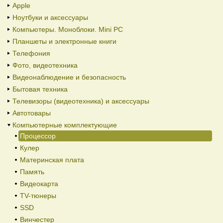
Apple
Ноутбуки и аксессуары
Компьютеры. Моноблоки. Mini PC
Планшеты и электронные книги
Телефония
Фото, видеотехника
Видеонаблюдение и безопасность
Бытовая техника
Телевизоры (видеотехника) и аксессуары
Автотовары
Компьютерные комплектующие
Процессор
Кулер
Материнская плата
Память
Видеокарта
TV-тюнеры
SSD
Винчестер