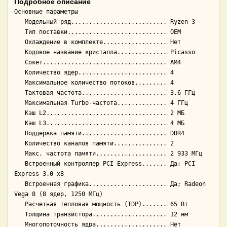
Подробное описание
Основные параметры

   Модельный ряд........................... Ryzen 3

   Тип поставки............................ OEM

   Охлаждение в комплекте.................. Нет

   Кодовое название кристалла.............. Picasso

   Сокет................................... AM4

   Количество ядер......................... 4

   Максимальное количество потоков......... 4

   Тактовая частота........................ 3.6 ГГц

   Максимальная Turbo-частота.............. 4 ГГц

   Кэш L2.................................. 2 МБ

   Кэш L3.................................. 4 МБ

   Поддержка памяти........................ DDR4

   Количество каналов памяти............... 2

   Макс. частота памяти.................... 2 933 МГц

   Встроенный контроллер PCI Express....... Да; PCI 
Express 3.0 x8

   Встроенная графика...................... Да; Radeon 
Vega 8 (8 ядер, 1250 МГц)

   Расчетная тепловая мощность (TDP)....... 65 Вт

   Толщина транзистора..................... 12 нм

   Многопоточность ядра.................... Нет
