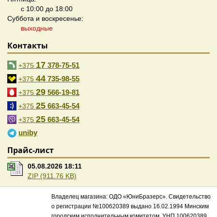
с 10:00 до 18:00
Суббота и воскресенье:
выходные
Контакты
17
378-75-51
+375
44
735-98-55
+375
29
566-19-81
+375
25
663-45-54
+375
25
663-45-54
+375
uniby
Прайс-лист
05.08.2026 18:11
ZIP (911.76 KB)
Владелец магазина: ОДО «ЮниБразерс». Свидетельство
о регистрации №100620389 выдано 16.02.1994 Минским
городским исполнительным комитетом. УНП 100620389.