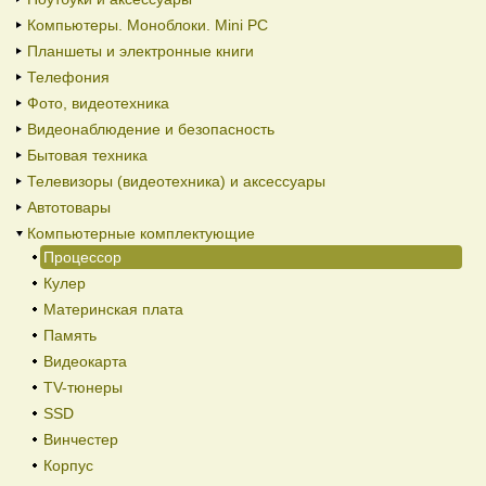
Компьютеры. Моноблоки. Mini PC
Планшеты и электронные книги
Телефония
Фото, видеотехника
Видеонаблюдение и безопасность
Бытовая техника
Телевизоры (видеотехника) и аксессуары
Автотовары
Компьютерные комплектующие
Процессор
Кулер
Материнская плата
Память
Видеокарта
TV-тюнеры
SSD
Винчестер
Корпус