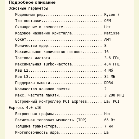
Подробное описание
Основные параметры

   Модельный ряд........................... Ryzen 7

   Тип поставки............................ OEM

   Охлаждение в комплекте.................. Нет

   Кодовое название кристалла.............. Matisse

   Сокет................................... AM4

   Количество ядер......................... 8

   Максимальное количество потоков......... 16

   Тактовая частота........................ 3.6 ГГц

   Максимальная Turbo-частота.............. 4.4 ГГц

   Кэш L2.................................. 4 Мб

   Кэш L3.................................. 32 МБ

   Поддержка памяти........................ DDR4

   Количество каналов памяти............... 2

   Макс. частота памяти.................... 3 200 МГц

   Встроенный контроллер PCI Express....... Да; PCI 
Express 4.0 x16

   Встроенная графика...................... Нет

   Расчетная тепловая мощность (TDP)....... 65 Вт

   Толщина транзистора..................... 7 нм
