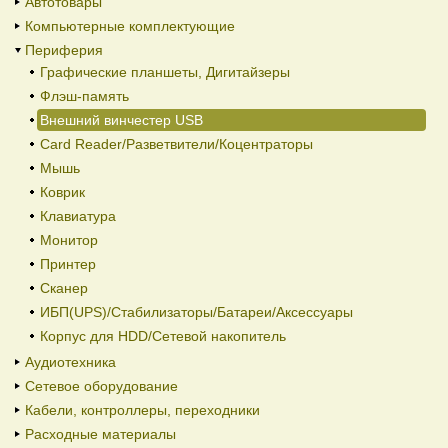
Автотовары
Компьютерные комплектующие
Периферия
Графические планшеты, Дигитайзеры
Флэш-память
Внешний винчестер USB
Card Reader/Разветвители/Коцентраторы
Мышь
Коврик
Клавиатура
Монитор
Принтер
Сканер
ИБП(UPS)/Стабилизаторы/Батареи/Аксессуары
Корпус для HDD/Cетевой накопитель
Аудиотехника
Сетевое оборудование
Кабели, контроллеры, переходники
Расходные материалы