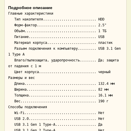
Подробное описание
Главные характеристики

   Тип накопителя.......................... HDD

   Форм-фактор............................. 2.5"

   Объём................................... 1 ТБ

   Питание................................. USB

   Материал корпуса........................ пластик

   Разъем подключения к компьютеру......... USB 3.1 Gen 
1 Type A

   Влаго/пылезащита, ударопрочность........ Да; защита 
от падения с 1 м

   Цвет корпуса............................ черный

Размеры и вес

   Длина................................... 132.4 мм

   Ширина.................................. 82 мм

   Толщина................................. 16.1 мм

   Вес..................................... 190 г

Способы подключения

   Wi-Fi................................... Нет

   USB 2.0................................. Нет

   USB 3.1 Gen 1 Type-A.................... Да

   USB 3.1 Gen 2 Type-A.................... Нет
