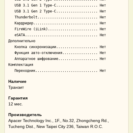
   USB 3.1 Gen 1 Type-C.................... Нет

   USB 3.1 Gen 2 Type-C.................... Нет

   Thunderbolt............................. Нет

   Кардридер............................... Нет

   FireWire (iLink)........................ Нет

   eSATA................................... Нет

Дополнительно

   Кнопка синхронизации.................... Нет

   Функция авто-отключения................. Нет

   Аппаратное шифрование................... Нет

Комплектация

Наличие
Транзит
Гарантия
12 мес.
Производитель
Apacer Technology Inc., 1F., No.32, Zhongcheng Rd.,
Tucheng Dist., New Taipei City 236, Taiwan R.O.C.