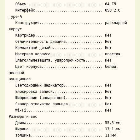
   Объем................................... 64 Гб

   Интерфейс............................... USB 2.0 
Type-A

   Конструкция............................. раскладной 
корпус

   Картридер............................... Нет

   Отличительность дизайна................. Нет

   Компактный дизайн....................... Нет

   Материал корпуса........................ пластик

   Влаго/пылезащита, ударопрочность........ Нет

   Цвет корпуса............................ белый, 
зеленый

Функционал

   Светодиодный индикатор.................. Нет

   Блокировка записи....................... Нет

   Шифрование (аппаратное)................. Нет

   Сканер отпечатка пальцев................ Нет

   Wi-Fi................................... Нет

Размеры и вес

   Длина................................... 55.5 мм

   Ширина.................................. 17.1 мм

   Толщина................................. 11 мм
