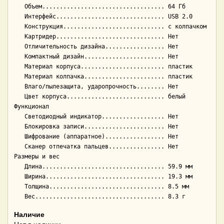
   Объем................................... 64 Гб

   Интерфейс............................... USB 2.0

   Конструкция............................. с колпачком

   Картридер............................... Нет

   Отличительность дизайна................. Нет

   Компактный дизайн....................... Нет

   Материал корпуса........................ пластик

   Материал колпачка....................... пластик

   Влаго/пылезащита, ударопрочность........ Нет

   Цвет корпуса............................ белый

Функционал

   Светодиодный индикатор.................. Нет

   Блокировка записи....................... Нет

   Шифрование (аппаратное)................. Нет

   Сканер отпечатка пальцев................ Нет

Размеры и вес

   Длина................................... 59.9 мм

   Ширина.................................. 19.3 мм

   Толщина................................. 8.5 мм

Наличие