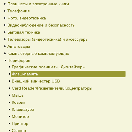
Планшеты и электронные книги
Телефония
Фото, видеотехника
Видеонаблюдение и безопасность
Бытовая техника
Телевизоры (видеотехника) и аксессуары
Автотовары
Компьютерные комплектующие
Периферия
Графические планшеты, Дигитайзеры
Флэш-память
Внешний винчестер USB
Card Reader/Разветвители/Коцентраторы
Мышь
Коврик
Клавиатура
Монитор
Принтер
Сканер