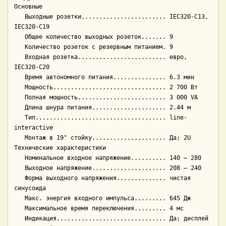
Основные

   Выходные розетки........................ IEC320-C13, 
IEC320-C19

   Общее количество выходных розеток....... 9

   Количество розеток с резервным питанием. 9

   Входная розетка......................... евро, 
IEC320-C20

   Время автономного питания............... 6.3 мин

   Мощность................................ 2 700 Вт

   Полная мощность......................... 3 000 VA

   Длина шнура питания..................... 2.44 м

   Тип..................................... line-
interactive

   Монтаж в 19" стойку..................... Да; 2U

Технические характеристики

   Номинальное входное напряжение.......... 140 — 280

   Выходное напряжение..................... 208 — 240

   Форма выходного напряжения.............. чистая 
синусоида

   Макс. энергия входного импульса......... 645 Дж

   Максимальное время переключения......... 4 мс

   Индикация............................... Да; дисплей
