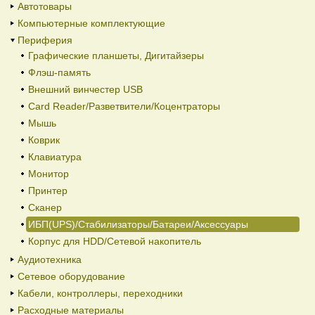
Автотовары
Компьютерные комплектующие
Периферия
Графические планшеты, Дигитайзеры
Флэш-память
Внешний винчестер USB
Card Reader/Разветвители/Коцентраторы
Мышь
Коврик
Клавиатура
Монитор
Принтер
Сканер
ИБП(UPS)/Стабилизаторы/Батареи/Аксессуары
Корпус для HDD/Cетевой накопитель
Аудиотехника
Сетевое оборудование
Кабели, контроллеры, переходники
Расходные материалы