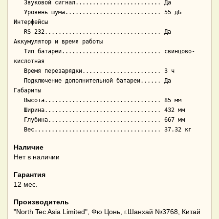
   Звуковой сигнал......................... Да

   Уровень шума............................ 55 дБ

Интерфейсы

   RS-232.................................. Да

Аккумулятор и время работы

   Тип батареи............................. свинцово-
кислотная

   Время перезарядки....................... 3 ч

   Подключение дополнительной батареи...... Да

Габариты

   Высота.................................. 85 мм

   Ширина.................................. 432 мм

   Глубина................................. 667 мм

Наличие
Нет в наличии
Гарантия
12 мес.
Производитель
"North Tec Asia Limited", Фю Цонь, г.Шанхай №3768, Китай