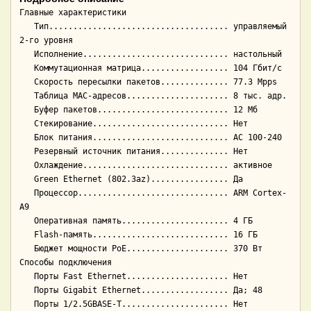
Главные характеристики

   Тип..................................... управляемый 
2-го уровня

   Исполнение.............................. настольный

   Коммутационная матрица.................. 104 Гбит/с

   Скорость пересылки пакетов.............. 77.3 Mpps

   Таблица MAC-адресов..................... 8 тыс. адр.

   Буфер пакетов........................... 12 Мб

   Стекирование............................ Нет

   Блок питания............................ AC 100-240

   Резервный источник питания.............. Нет

   Охлаждение.............................. активное

   Green Ethernet (802.3az)................ Да

   Процессор............................... ARM Cortex-
A9

   Оперативная память...................... 4 ГБ

   Flash-память............................ 16 ГБ

   Бюджет мощности PoE..................... 370 Вт

Способы подключения

   Порты Fast Ethernet..................... Нет

   Порты Gigabit Ethernet.................. Да; 48

   Порты 1/2.5GBASE-T...................... Нет
