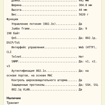
   Длина................................... 442 мм

   Ширина.................................. 304.8 мм

   Высота.................................. 44 мм

   Вес..................................... 5020 г

Функции

   Управление потоком (802.3x)............. Да

   Jumbo frame............................. Да; 9 
198 байт

   QoS..................................... Да; 802.1p, 
DSCP/ToS

   Интерфейс управления.................... Web (HTTP), 
CLI

   Telnet.................................. Нет

   SNMP.................................... Да; v1, v2, 
v3

   Аутентификация 802.1x................... Да; на 
основе портов, на основе MAC

   Контроль широковещательного шторма...... Да

   Защищенные протоколы.................... Да; SSH, SSL

Наличие
Транзит