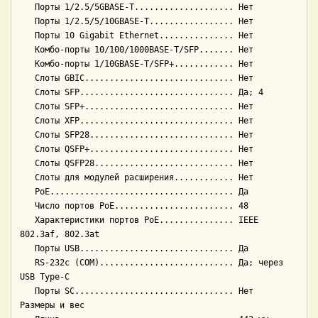
   Порты 1/2.5/5GBASE-T.................... Нет

   Порты 1/2.5/5/10GBASE-T................. Нет

   Порты 10 Gigabit Ethernet............... Нет

   Комбо-порты 10/100/1000BASE-T/SFP....... Нет

   Комбо-порты 1/10GBASE-T/SFP+............ Нет

   Слоты GBIC.............................. Нет

   Слоты SFP............................... Да; 4

   Слоты SFP+.............................. Нет

   Слоты XFP............................... Нет

   Слоты SFP28............................. Нет

   Слоты QSFP+............................. Нет

   Слоты QSFP28............................ Нет

   Слоты для модулей расширения............ Нет

   PoE..................................... Да

   Число портов PoE........................ 48

   Характеристики портов PoE............... IEEE 
802.3af, 802.3at

   Порты USB............................... Да

   RS-232c (COM)........................... Да; через 
USB Type-C

   Порты SC................................ Нет

Размеры и вес
