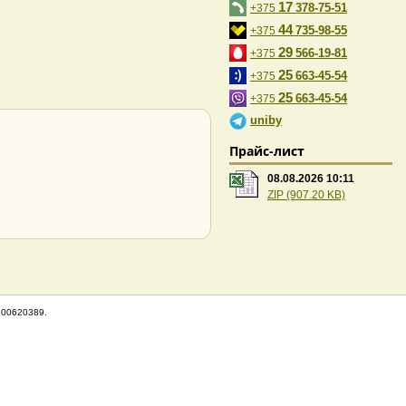
17
378-75-51
+375
44
735-98-55
+375
29
566-19-81
+375
25
663-45-54
+375
25
663-45-54
+375
uniby
Прайс-лист
08.08.2026 10:11
ZIP (907.20 KB)
100620389.