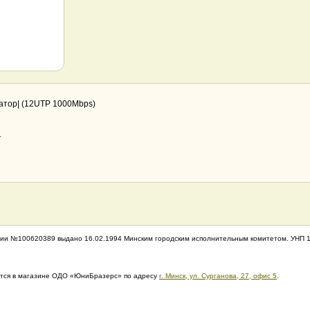
атор| (12UTP 1000Mbps)
т
ии №100620389 выдано 16.02.1994 Минским городским исполнительным комитетом. УНП 
дится в магазине ОДО «ЮниБразерс» по адресу
г. Минск, ул. Сурганова, 27, офис 5
.