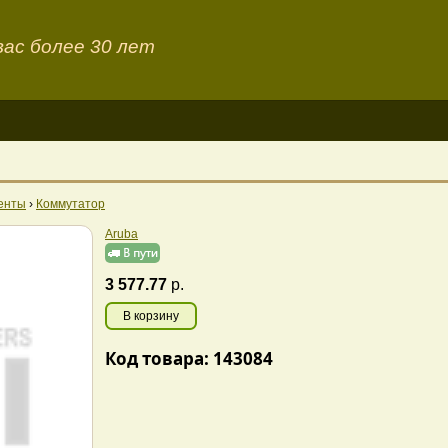
ас более 30 лет
енты
›
Коммутатор
Aruba
3 577.77
р.
В корзину
Код товара: 143084