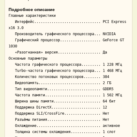
Подробное описание
Главные характеристики

   Интерфейс............................... PCI Express 
x16 3.0

   Производитель графического процессора... NVIDIA

   Графический процессор................... GeForce GT 
1030

   «Разогнанная» версия.................... Да

Основные параметры

   Частота графического процессора......... 1 228 МГц

   Turbo-частота графического процессора... 1 468 МГц

   Количество потоковых процессоров........ 384

   Видеопамять............................. 2 ГБ

   Тип видеопамяти......................... GDDR5

   Частота памяти.......................... 1 502 МГц

   Ширина шины памяти...................... 64 бит

   Поддержка DirectX....................... 12

   Поддержка SLI/CrossFire................. Нет

   Разъёмы питания......................... Нет

   Охлаждение.............................. активное

   Толщина системы охлаждения.............. 1 слот
