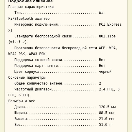
Подробное описание
Главные характеристики

   Тип..................................... Wi-
Fi/Bluetooth адаптер

   Интерфейс подключения................... PCI Express 
x1

   Стандарты беспроводной связи............ 802.11be 
(Wi-Fi 7)

   Протоколы безопасности беспроводной сети WEP, WPA, 
WPA2-PSK, WPA3-PSK

   Поддержка сотовой связи................. Нет

   Поддержка карт памяти................... Нет

   Цвет корпуса............................ черный

Основные параметры

   Общее количество антенн................. 2

   Частотный диапазон...................... 2.4 ГГц, 5 
ГГц, 6 ГГц

Размеры и вес

   Длина................................... 120.5 мм

   Ширина.................................. 88.5 мм

   Высота.................................. 21.6 мм
