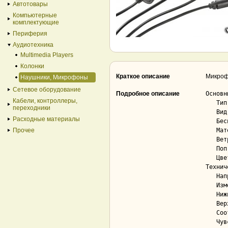
Автотовары
Компьютерные
комплектующие
Периферия
Аудиотехника
Multimedia Players
Колонки
Краткое описание
Микроф
Наушники, Микрофоны
Сетевое оборудование
Подробное описание
Основны
Кабели, контроллеры,
   Тип..................................... электретный

переходники
   Вид..................................... петличный

Расходные материалы
   Беспроводной интерфейс.................. Нет

Прочее
   Материал корпуса........................ пластик

   Ветрозащита............................. Да; съёмная

   Поп-фильтр.............................. Нет

   Цвет.................................... черный

Технич
   Направленность.......................... круговая

   Изменяемая направленность............... Нет

   Нижняя граница частотного диапазона..... 65 Гц

   Верхняя граница частотного диапазона.... 18 000 Гц

   Соотношение сигнал/шум.................. 74 дБ

   Чувствительность........................ 30 дБ/мВт
