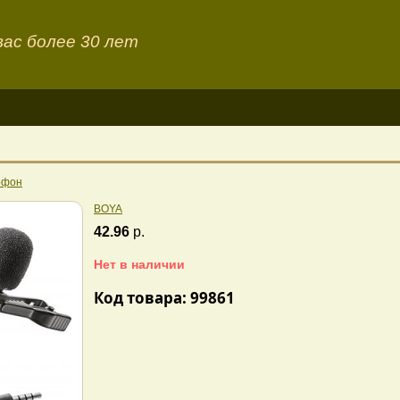
ас более 30 лет
офон
BOYA
42.96
р.
Нет в наличии
Код товара: 99861