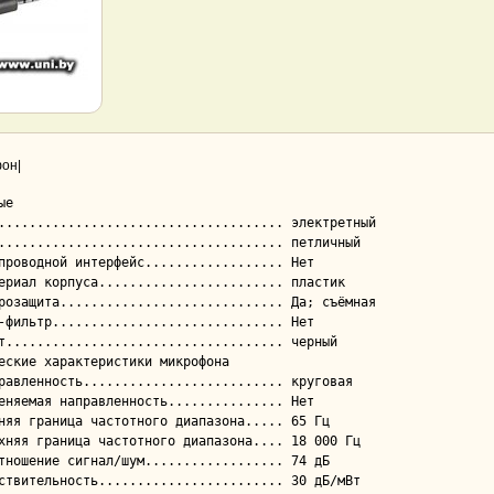
он|
е

еские характеристики микрофона
