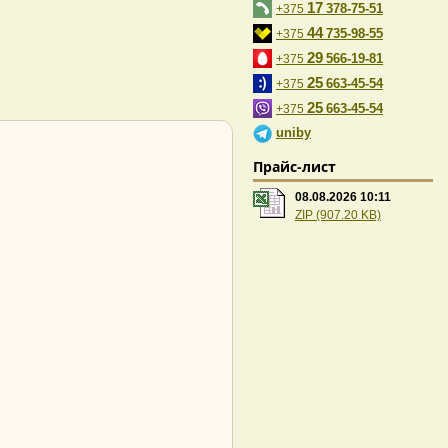
17
378-75-51
+375
44
735-98-55
+375
29
566-19-81
+375
25
663-45-54
+375
25
663-45-54
+375
uniby
Прайс-лист
08.08.2026 10:11
ZIP (907.20 KB)