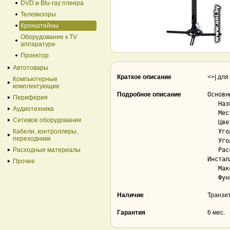
DVD и Blu-ray плеера
Телевизоры
Кронштейны
Оборудование к TV
аппаратуре
Проектор
Автотовары
Краткое описание
<>| для
Компьютерные
комплектующие
Подробное описание
Основны
Периферия
   Назначение.............................. для проекторов

Аудиотехника
   Место крепления......................... настенный, потолочный

Сетевое оборудование
   Цвет.................................... черный

Кабели, контроллеры,
   Угол наклона (без ТВ)................... 30 °

переходники
   Угол поворота (без ТВ).................. 360 °

Расходные материалы
   Расстояние от стены (потолка)........... 1 200 — 2 000 мм

Инстал
Прочее
   Максимальная нагрузка................... 20 кг

Наличие
Транзи
Гарантия
6 мес.