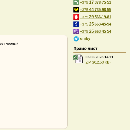
17
378-75-51
+375
44
735-98-55
+375
29
566-19-81
+375
25
663-45-54
+375
25
663-45-54
+375
uniby
цвет черный
Прайс-лист
06.08.2026 14:11
ZIP (912.53 KB)