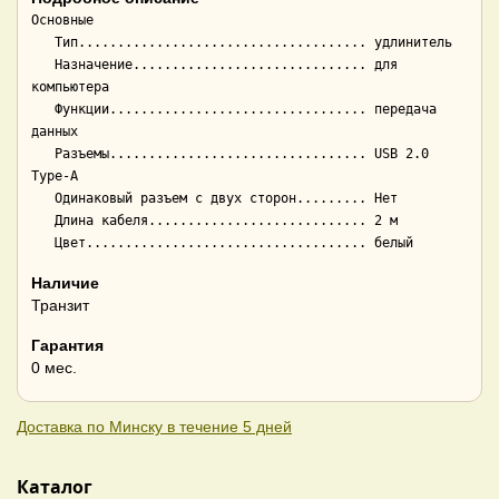
Основные

   Тип..................................... удлинитель

   Назначение.............................. для 
компьютера

   Функции................................. передача 
данных

   Разъемы................................. USB 2.0 
Type-A

   Одинаковый разъем с двух сторон......... Нет

   Длина кабеля............................ 2 м

Наличие
Транзит
Гарантия
0 мес.
Доставка по Минску в течение 5 дней
Каталог