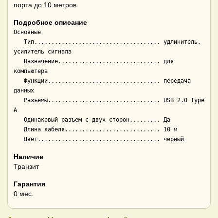
порта до 10 метров
Подробное описание
Основные

   Тип..................................... удлинитель, 
усилитель сигнала

   Назначение.............................. для 
компьютера

   Функции................................. передача 
данных

   Разъемы................................. USB 2.0 Type 
A

   Одинаковый разъем с двух сторон......... Да

   Длина кабеля............................ 10 м

Наличие
Транзит
Гарантия
0 мес.