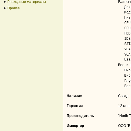
Расходные материалы
Разъем
   Длина кабеля питания.................... 0.65 м

Прочее
   Модульное подключение кабелей питания... Да

   Питание материнской платы............... 20 + 4 pin

   CPU 4 pin............................... Да

   CPU 8 pin............................... Да; 2

   FDD 4 pin............................... Да; 1

   IDE 4 pin............................... Да; 3

   SATA.................................... Да; 6

   VGA 6 pin............................... Да

   VGA 8 pin............................... Да; 4

   USB Power............................... Нет

Вес и 
   Высота.................................. 87 мм

   Ширина.................................. 150 мм

   Глубина................................. 140 мм

Наличие
Склад
Гарантия
12 мес.
Производитель
"North 
Импортер
ООО "БВ