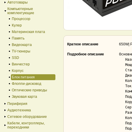
Автотовары
Компьютерные
комплектующие
Процессор
Кулер
Материнская плата
Память
Краткое описание
650W| P
Видеокарта
TV-тюнеры
Подробное описание
Основн
SSD
   Назначение.............................. стандартный

Винчестер
   Мощность................................ 650 Вт

   Стандарт блока питания.................. ATX12V 2.4

Корпус
   Диапазон входного напряжения сети....... 100 — 240

Блок питания
   Количество отдельных линий +12V......... 1

Флоппи-дисковод
   Ток по линии (max) +12V................. 54.2 А

Оптические приводы
   Комбинированная нагрузка по +12V........ 650 Вт

Звуковая карта
   Поддержка SLI/CrossFireX................ Нет

   Коррекция фактора мощности (PFC)........ Да; активная

Периферия
   Сертификат 80 PLUS...................... Да; золотой

Аудиотехника
   Размер вентилятора блока питания........ 120 мм

Сетевое оборудование
   Количество вентиляторов................. 1

Кабели, контроллеры,
   Подсветка вентилятора................... Нет

переходники
   Подсветка корпуса....................... Нет
