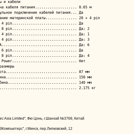
ы и кабели

размеры

Tec Asia Limited", Фю Цонь, г.Шанхай №3768, Китай
Компьютерс", г.Минск, пер.Липковский, 12