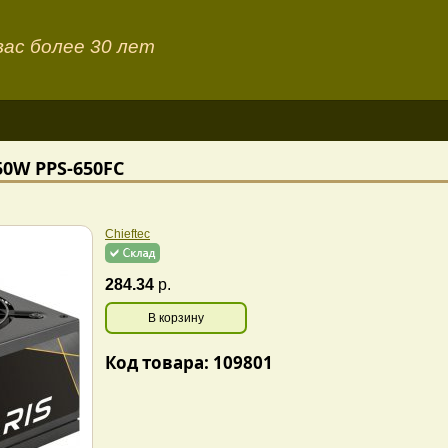
ас более 30 лет
50W PPS-650FC
Chieftec
284.34
р.
В корзину
Код товара: 109801