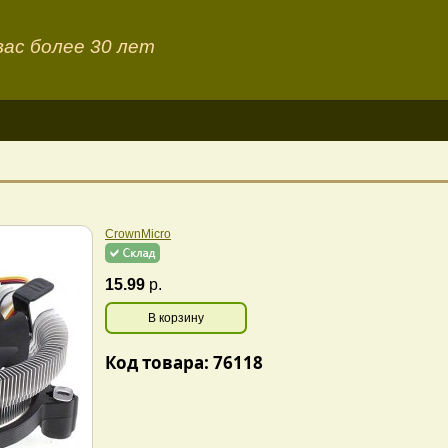
ас более 30 лет
CrownMicro
15.99
р.
В корзину
Код товара: 76118