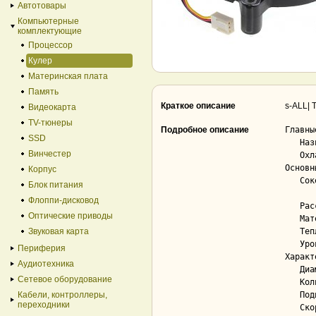
Автотовары
Компьютерные
комплектующие
Процессор
Кулер
Материнская плата
Память
Краткое описание
s-ALL| 
Видеокарта
TV-тюнеры
Подробное описание
Главны
SSD
   Назначение.............................. для процессора

Винчестер
   Охлаждение.............................. воздушное

Основн
Корпус
   Сокет................................... LGA1151, LGA1150, LGA1155, FM2, AM3+, AM3, AM2+,

Блок питания
            
Флоппи-дисковод
   Рассеиваемая мощность................... 65 Вт

Оптические приводы
   Материал радиатора...................... алюминий

Звуковая карта
   Тепловые трубки......................... Нет

   Уровень шума............................ 22 dBA

Периферия
Характ
Аудиотехника
   Диаметр вентилятора..................... 75 мм

Сетевое оборудование
   Количество вентиляторов................. 1

Кабели, контроллеры,
   Подшипник............................... гидродинамический (FDB)

переходники
   Скорость вращения....................... 2 200 RPM
