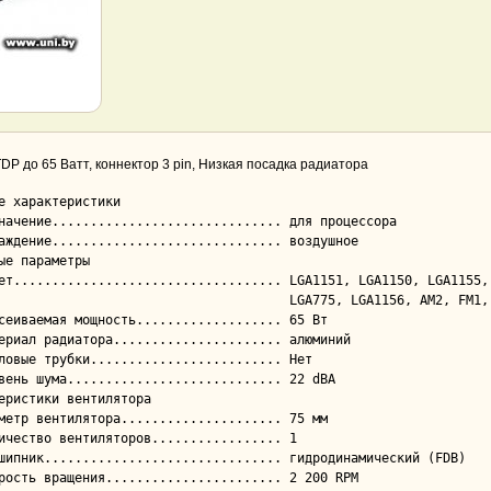
TDP до 65 Ватт, коннектор 3 pin, Низкая посадка радиатора
е характеристики

ые параметры

                                LGA775, LGA1156, AM2, FM1, 754, 939, 940

еристики вентилятора
