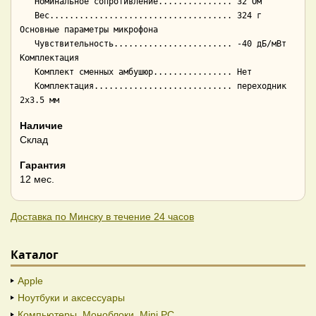
   Номинальное сопротивление............... 32 Ом

   Вес..................................... 324 г

Основные параметры микрофона

   Чувствительность........................ -40 дБ/мВт

Комплектация

   Комплект сменных амбушюр................ Нет

   Комплектация............................ переходник 
Наличие
Склад
Гарантия
12 мес.
Доставка по Минску в течение 24 часов
Каталог
Apple
Ноутбуки и аксессуары
Компьютеры. Моноблоки. Mini PC