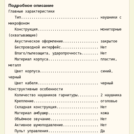
Подробное описание
Главные характеристики

   Тип..................................... наушники с 
микрофоном

   Конструкция............................. мониторные 
(охватывающие)

   Акустическое оформление................. закрытое

   Беспроводной интерфейс.................. Нет

   Влаго/пылезащита, ударопрочность........ Нет

   Материал корпуса........................ пластик, 
металл

   Цвет корпуса............................ синий, 
черный

   Цвет кабеля............................. черный

Конструктивные особенности

   Количество наушников гарнитуры.......... 2 наушника

   Крепление............................... оголовье

   Складная конструкция.................... Нет

   Материал амбушюр........................ кожа

   Объёмное звучание....................... Нет

   Активное шумоподавление................. Нет

   Пульт управления........................ Да
