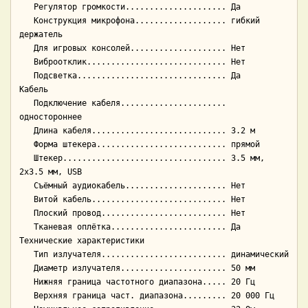
   Регулятор громкости..................... Да

   Конструкция микрофона................... гибкий 
держатель

   Для игровых консолей.................... Нет

   Виброотклик............................. Нет

   Подсветка............................... Да

Кабель

   Подключение кабеля...................... 
одностороннее

   Длина кабеля............................ 3.2 м

   Форма штекера........................... прямой

   Штекер.................................. 3.5 мм, 
2x3.5 мм, USB

   Съёмный аудиокабель..................... Нет

   Витой кабель............................ Нет

   Плоский провод.......................... Нет

   Тканевая оплётка........................ Да

Технические характеристики

   Тип излучателя.......................... динамический

   Диаметр излучателя...................... 50 мм

   Нижняя граница частотного диапазона..... 20 Гц

   Верхняя граница част. диапазона......... 20 000 Гц
