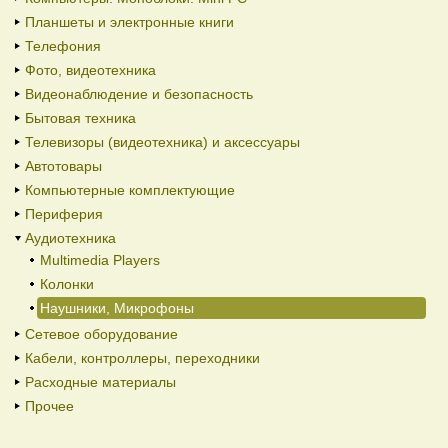
Планшеты и электронные книги
Телефония
Фото, видеотехника
Видеонаблюдение и безопасность
Бытовая техника
Телевизоры (видеотехника) и аксессуары
Автотовары
Компьютерные комплектующие
Периферия
Аудиотехника
Multimedia Players
Колонки
Наушники, Микрофоны
Сетевое оборудование
Кабели, контроллеры, переходники
Расходные материалы
Прочее