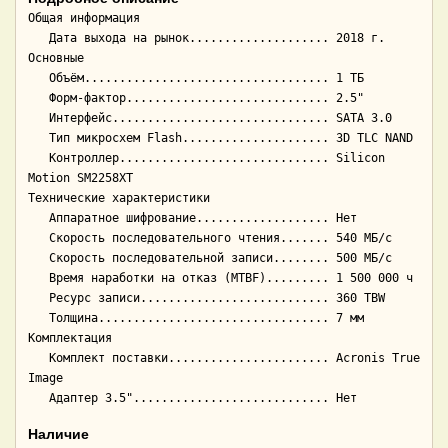
Общая информация

   Дата выхода на рынок.................... 2018 г.

Основные

   Объём................................... 1 ТБ

   Форм-фактор............................. 2.5"

   Интерфейс............................... SATA 3.0

   Тип микросхем Flash..................... 3D TLC NAND

   Контроллер.............................. Silicon 
Motion SM2258XT

Технические характеристики

   Аппаратное шифрование................... Нет

   Скорость последовательного чтения....... 540 МБ/с

   Скорость последовательной записи........ 500 МБ/с

   Время наработки на отказ (МТBF)......... 1 500 000 ч

   Ресурс записи........................... 360 TBW

   Толщина................................. 7 мм

Комплектация

   Комплект поставки....................... Acronis True 
Image

Наличие