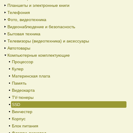
Планшеты и электронные книги
Телефония
Фото, видеотехника
Видеонаблюдение и безопасность
Бытовая техника
Телевизоры (видеотехника) и аксессуары
Автотовары
Компьютерные комплектующие
Процессор
Кулер
Материнская плата
Память
Видеокарта
TV-тюнеры
SSD
Винчестер
Корпус
Блок питания