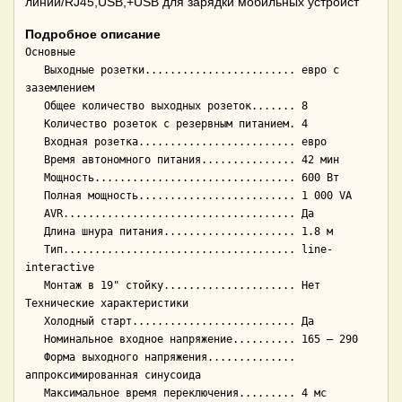
линии/RJ45,USB,+USB для зарядки мобильных устройст
Подробное описание
Основные

   Выходные розетки........................ евро с 
заземлением

   Общее количество выходных розеток....... 8

   Количество розеток с резервным питанием. 4

   Входная розетка......................... евро

   Время автономного питания............... 42 мин

   Мощность................................ 600 Вт

   Полная мощность......................... 1 000 VA

   AVR..................................... Да

   Длина шнура питания..................... 1.8 м

   Тип..................................... line-
interactive

   Монтаж в 19" стойку..................... Нет

Технические характеристики

   Холодный старт.......................... Да

   Номинальное входное напряжение.......... 165 — 290

   Форма выходного напряжения.............. 
аппроксимированная синусоида

   Максимальное время переключения......... 4 мс
