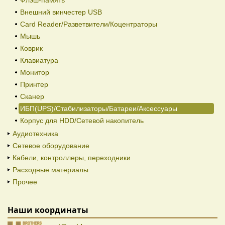
Флэш-память
Внешний винчестер USB
Card Reader/Разветвители/Коцентраторы
Мышь
Коврик
Клавиатура
Монитор
Принтер
Сканер
ИБП(UPS)/Стабилизаторы/Батареи/Аксессуары
Корпус для HDD/Cетевой накопитель
Аудиотехника
Сетевое оборудование
Кабели, контроллеры, переходники
Расходные материалы
Прочее
Наши координаты