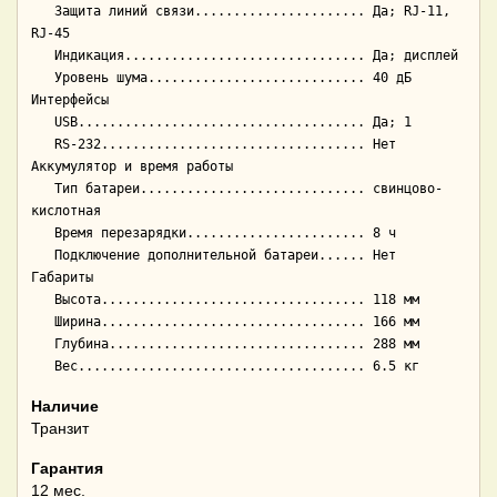
   Защита линий связи...................... Да; RJ-11, 
RJ-45

   Индикация............................... Да; дисплей

   Уровень шума............................ 40 дБ

Интерфейсы

   USB..................................... Да; 1

   RS-232.................................. Нет

Аккумулятор и время работы

   Тип батареи............................. свинцово-
кислотная

   Время перезарядки....................... 8 ч

   Подключение дополнительной батареи...... Нет

Габариты

   Высота.................................. 118 мм

   Ширина.................................. 166 мм

   Глубина................................. 288 мм

Наличие
Транзит
Гарантия
12 мес.