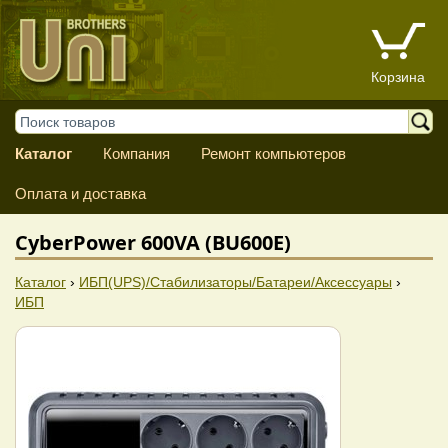
Корзина
Каталог
Компания
Ремонт компьютеров
Оплата и доставка
CyberPower 600VA (BU600E)
Каталог
›
ИБП(UPS)/Стабилизаторы/Батареи/Аксессуары
›
ИБП