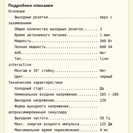
Подробное описание
Основные

   Выходные розетки........................ евро с 
заземлением

   Общее количество выходных розеток....... 3

   Время автономного питания............... 1 мин

   Мощность................................ 360 Вт

   Полная мощность......................... 600 VA

   AVR..................................... Нет

   Тип..................................... line-
interactive

   Монтаж в 19" стойку..................... Нет

   Цвет.................................... черный

Технические характеристики

   Холодный старт.......................... Да

   Номинальное входное напряжение.......... 165 — 280

   Выходное напряжение..................... 220

   Форма выходного напряжения.............. 
аппроксимированная синусоида

   Выходная частота........................ 50 Гц

   Макс. энергия входного импульса......... 125 Дж

   Максимальное время переключения......... 4 мс
