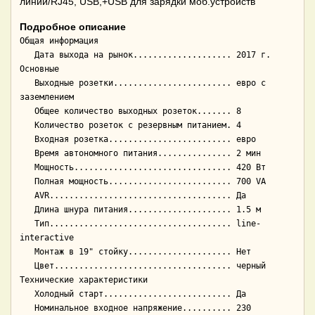
линии/RJ45, USB,+USB для зарядки моб.устройств
Подробное описание
Общая информация

   Дата выхода на рынок.................... 2017 г.

Основные

   Выходные розетки........................ евро с 
заземлением

   Общее количество выходных розеток....... 8

   Количество розеток с резервным питанием. 4

   Входная розетка......................... евро

   Время автономного питания............... 2 мин

   Мощность................................ 420 Вт

   Полная мощность......................... 700 VA

   AVR..................................... Да

   Длина шнура питания..................... 1.5 м

   Тип..................................... line-
interactive

   Монтаж в 19" стойку..................... Нет

   Цвет.................................... черный

Технические характеристики

   Холодный старт.......................... Да

   Номинальное входное напряжение.......... 230
