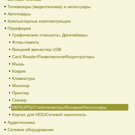
Телевизоры (видеотехника) и аксессуары
Автотовары
Компьютерные комплектующие
Периферия
Графические планшеты, Дигитайзеры
Флэш-память
Внешний винчестер USB
Card Reader/Разветвители/Коцентраторы
Мышь
Коврик
Клавиатура
Монитор
Принтер
Сканер
ИБП(UPS)/Стабилизаторы/Батареи/Аксессуары
Корпус для HDD/Cетевой накопитель
Аудиотехника
Сетевое оборудование