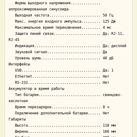
   Форма выходного напряжения.............. 
аппроксимированная синусоида

   Выходная частота........................ 50 Гц

   Макс. энергия входного импульса......... 125 Дж

   Максимальное время переключения......... 4 мс

   Защита линий связи...................... Да; RJ-11, 
RJ-45

   Индикация............................... Да; дисплей

   Звуковой сигнал......................... Да

   Уровень шума............................ 40 дБ

Интерфейсы

   USB..................................... Да; 1

   Ethernet................................ Нет

   RS-232.................................. Нет

Аккумулятор и время работы

   Тип батареи............................. свинцово-
кислотная

   Время перезарядки....................... 8 ч

   Подключение дополнительной батареи...... Нет

Габариты

   Высота.................................. 118 мм

   Ширина.................................. 166 мм
