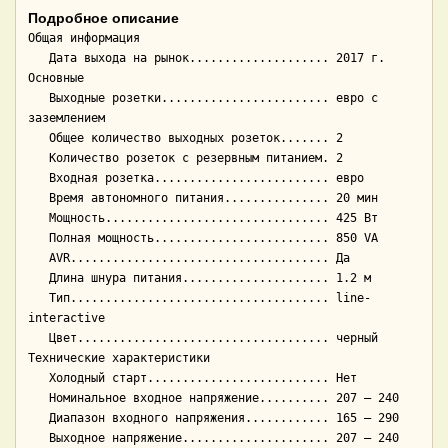
Подробное описание
Общая информация

   Дата выхода на рынок.................... 2017 г.

Основные

   Выходные розетки........................ евро с 
заземлением

   Общее количество выходных розеток....... 2

   Количество розеток с резервным питанием. 2

   Входная розетка......................... евро

   Время автономного питания............... 20 мин

   Мощность................................ 425 Вт

   Полная мощность......................... 850 VA

   AVR..................................... Да

   Длина шнура питания..................... 1.2 м

   Тип..................................... line-
interactive

   Цвет.................................... черный

Технические характеристики

   Холодный старт.......................... Нет

   Номинальное входное напряжение.......... 207 — 240

   Диапазон входного напряжения............ 165 — 290

   Выходное напряжение..................... 207 — 240
