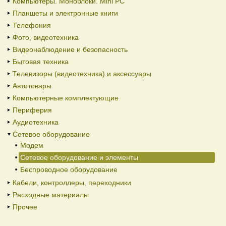
Компьютеры. Моноблоки. Mini PC
Планшеты и электронные книги
Телефония
Фото, видеотехника
Видеонаблюдение и безопасность
Бытовая техника
Телевизоры (видеотехника) и аксессуары
Автотовары
Компьютерные комплектующие
Периферия
Аудиотехника
Сетевое оборудование
Модем
Сетевое оборудование и элементы
Беспроводное оборудование
Кабели, контроллеры, переходники
Расходные материалы
Прочее