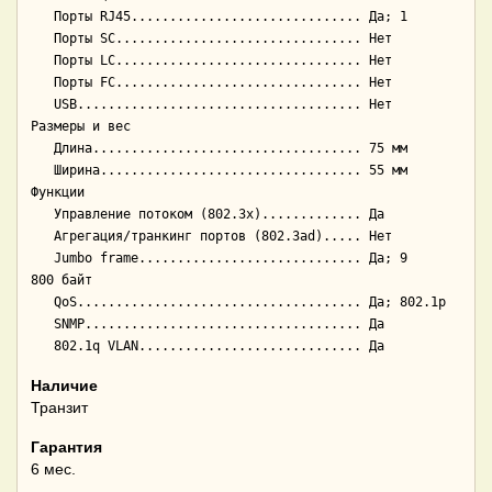
   Порты RJ45.............................. Да; 1

   Порты SC................................ Нет

   Порты LC................................ Нет

   Порты FC................................ Нет

   USB..................................... Нет

Размеры и вес

   Длина................................... 75 мм

   Ширина.................................. 55 мм

Функции

   Управление потоком (802.3x)............. Да

   Агрегация/транкинг портов (802.3ad)..... Нет

   Jumbo frame............................. Да; 9 
800 байт

   QoS..................................... Да; 802.1p

   SNMP.................................... Да

Наличие
Транзит
Гарантия
6 мес.