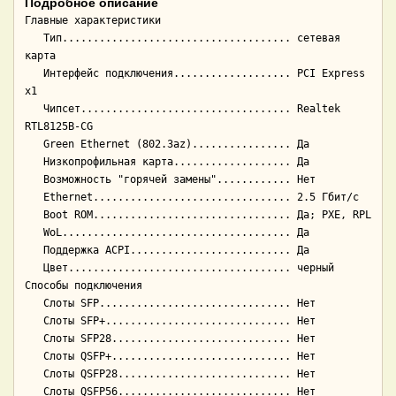
Подробное описание
Главные характеристики

   Тип..................................... сетевая 
карта

   Интерфейс подключения................... PCI Express 
x1

   Чипсет.................................. Realtek 
RTL8125B-CG

   Green Ethernet (802.3az)................ Да

   Низкопрофильная карта................... Да

   Возможность "горячей замены"............ Нет

   Ethernet................................ 2.5 Гбит/с

   Boot ROM................................ Да; PXE, RPL

   WoL..................................... Да

   Поддержка ACPI.......................... Да

   Цвет.................................... черный

Способы подключения

   Слоты SFP............................... Нет

   Слоты SFP+.............................. Нет

   Слоты SFP28............................. Нет

   Слоты QSFP+............................. Нет

   Слоты QSFP28............................ Нет

   Слоты QSFP56............................ Нет
