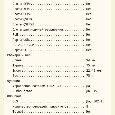
   Слоты SFP+.............................. Нет

   Слоты XFP............................... Нет

   Слоты SFP28............................. Нет

   Слоты QSFP+............................. Нет

   Слоты QSFP28............................ Нет

   Слоты для модулей расширения............ Нет

   PoE..................................... Нет

   Порты USB............................... Нет

   RS-232c (COM)........................... Нет

   Порты SC................................ Нет

Размеры и вес

   Длина................................... 94 мм

   Ширина.................................. 75 мм

   Высота.................................. 22.45 мм

   Вес..................................... 75 г

Функции

   Управление потоком (802.3x)............. Да

   Jumbo frame............................. Да; 15 
000 байт

   QoS..................................... Да; 802.1p

   Количество очередей приоритетов......... 8

   Telnet.................................. Нет
