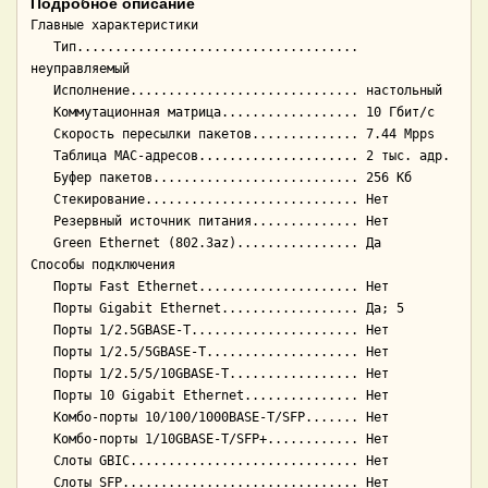
Подробное описание
Главные характеристики

   Тип..................................... 
неуправляемый

   Исполнение.............................. настольный

   Коммутационная матрица.................. 10 Гбит/с

   Скорость пересылки пакетов.............. 7.44 Mpps

   Таблица MAC-адресов..................... 2 тыс. адр.

   Буфер пакетов........................... 256 Кб

   Стекирование............................ Нет

   Резервный источник питания.............. Нет

   Green Ethernet (802.3az)................ Да

Способы подключения

   Порты Fast Ethernet..................... Нет

   Порты Gigabit Ethernet.................. Да; 5

   Порты 1/2.5GBASE-T...................... Нет

   Порты 1/2.5/5GBASE-T.................... Нет

   Порты 1/2.5/5/10GBASE-T................. Нет

   Порты 10 Gigabit Ethernet............... Нет

   Комбо-порты 10/100/1000BASE-T/SFP....... Нет

   Комбо-порты 1/10GBASE-T/SFP+............ Нет

   Слоты GBIC.............................. Нет

   Слоты SFP............................... Нет
